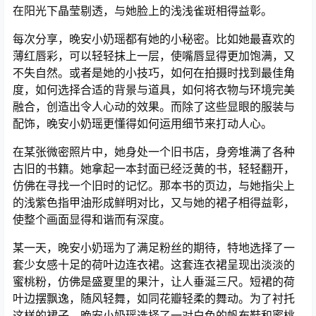
在阳光下晶莹剔透，与她脸上的浅浅雀斑相得益彰。
每次分享，晚安小奶瑶都有她的小秘密。比如她最喜欢的
薄红唇彩，可以轻轻抹上一层，使嘴唇显得更加饱满，又
不失自然。或者是她的小技巧，如何在拍摄时找到最佳角
度，如何选择合适的背景与道具，如何将衣物与环境完美
融合，创造出令人心动的效果。而除了这些显眼的服装与
配饰，晚安小奶瑶更懂得如何运用细节来打动人心。
在某张微密照片中，她身处一个旧书店，身旁堆满了各种
古旧的书籍。她拿起一本封面已经泛黄的书，轻轻翻开，
仿佛在寻找一个旧时的记忆。那本书的页边，与她指尖上
的浅紫色指甲油形成鲜明对比，又与她的裙子相得益彰，
使整个画面显得和谐而有深度。
某一天，晚安小奶瑶为了满足粉丝的期待，特地选择了一
套少女感十足的荷叶边连衣裙。这套连衣裙呈现出淡淡的
蜜桃粉，仿佛是盛夏里的果汁，让人垂涎三尺。短裙的荷
叶边摆飘逸，随风轻舞，如同花瓣轻柔的舞动。为了衬托
这样的裙子，晚安小奶瑶选择了一对白色的帆布鞋和蜜桃