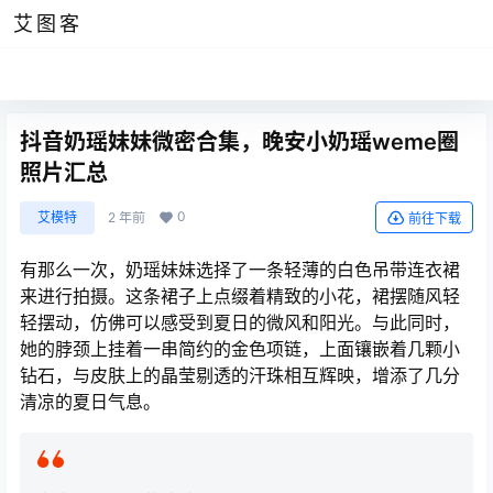
艾图客
抖音奶瑶妹妹微密合集，晚安小奶瑶weme圈
照片汇总
0
艾模特
2 年前
前往下载
有那么一次，奶瑶妹妹选择了一条轻薄的白色吊带连衣裙
来进行拍摄。这条裙子上点缀着精致的小花，裙摆随风轻
轻摆动，仿佛可以感受到夏日的微风和阳光。与此同时，
她的脖颈上挂着一串简约的金色项链，上面镶嵌着几颗小
钻石，与皮肤上的晶莹剔透的汗珠相互辉映，增添了几分
清凉的夏日气息。