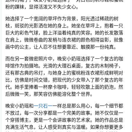
粉的踝袜，显得活泼又不失少女心。
她选择了一个宽阔的草坪作为背景，阳光透过稀疏的树
枝，斑驳的光影洒在她的身上。她坐在草坪上，抱着一只
巨大的彩色气球，脸上洋溢着纯真的笑容。她的长发散落
在肩上，微微卷曲的发梢与连衣裙的颜色相得益彰，就像
画中的公主，让人忍不住想要靠近、触摸那一份纯真。
而在另一套微密照片中，晚安小奶瑶选择了一个复古的咖
啡馆作为拍摄地。光滑的大理石桌面，复古的木制椅子，
还有那古典的吊灯，与她身上的蜜桃粉连衣裙形成鲜明对
比，仿佛是时间交错，把现代的少女带入了那个复古的年
代。她手里捧着一杯摩卡咖啡，轻轻吹散上面的奶泡，然
后微微一笑，那笑容仿佛能溶化整个世界。
晚安小奶瑶和
一只石一
一样总是那么用心，每一个细节都
不放过，每一次分享都是一个完美的故事。她不仅仅是一
个穿搭博主，更是一个会讲故事的艺术家。她的作品总是
充满生活气息，让人感受到真实与温暖。如果你想要更多