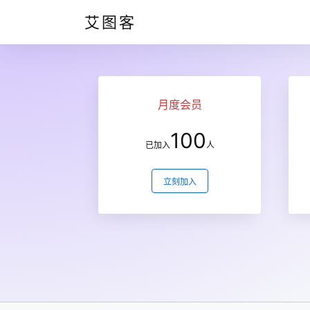
艾图客
月度会员
100
已加入
人
立刻加入