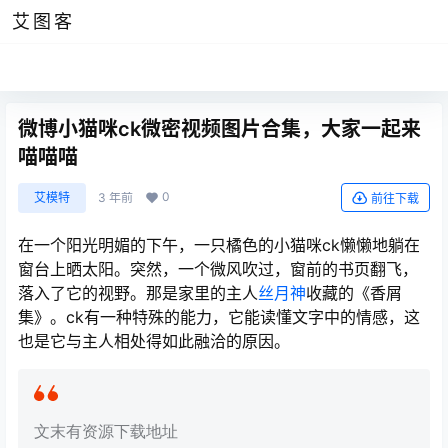
艾图客
微博小猫咪ck微密视频图片合集，大家一起来
喵喵喵
0
艾模特
3 年前
前往下载
在一个阳光明媚的下午，一只橘色的小猫咪ck懒懒地躺在
窗台上晒太阳。突然，一个微风吹过，窗前的书页翻飞，
落入了它的视野。那是家里的主人
丝月神
收藏的《香屑
集》。ck有一种特殊的能力，它能读懂文字中的情感，这
也是它与主人相处得如此融洽的原因。
文末有资源下载地址