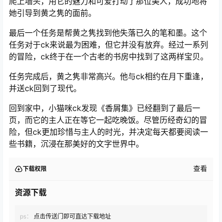
爬上墙头，用它的魅力和可爱打动了那位美人，成功地将
她引导到黄之隽的面前。
最后一个任务是帮黄之隽找到他失落已久的笔和墨。这个
任务对于ck来说最为困难，但它并没有放弃。经过一系列
的冒险，ck终于在一个古老的书房中找到了这两样宝贝。
任务完成后，黄之隽非常高兴。他与ck相约在月下重逢，
并送ck回到了现代。
回到家中，小猫咪ck发现《香屑集》已经翻到了最后一
页，而它的主人正在等它一起吃晚饭。尽管历经奇幻的冒
险，但ck更加珍惜与主人的时光，并决定每天都要阅读一
些书籍，沉浸在那美好的文字世界中。
查看
下载权限
资源下载
ps：
点击传送门即可直达下载地址