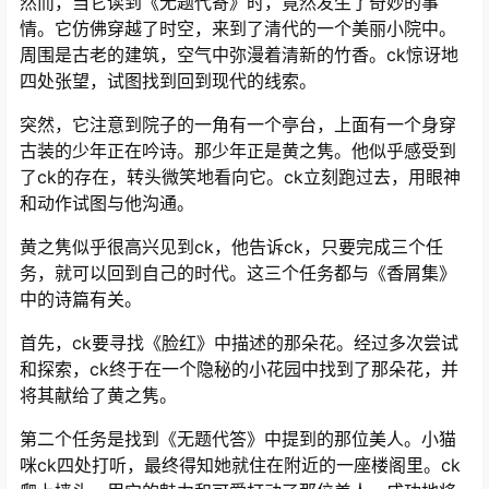
然而，当它读到《无题代寄》时，竟然发生了奇妙的事
情。它仿佛穿越了时空，来到了清代的一个美丽小院中。
周围是古老的建筑，空气中弥漫着清新的竹香。ck惊讶地
四处张望，试图找到回到现代的线索。
突然，它注意到院子的一角有一个亭台，上面有一个身穿
古装的少年正在吟诗。那少年正是黄之隽。他似乎感受到
了ck的存在，转头微笑地看向它。ck立刻跑过去，用眼神
和动作试图与他沟通。
黄之隽似乎很高兴见到ck，他告诉ck，只要完成三个任
务，就可以回到自己的时代。这三个任务都与《香屑集》
中的诗篇有关。
首先，ck要寻找《脸红》中描述的那朵花。经过多次尝试
和探索，ck终于在一个隐秘的小花园中找到了那朵花，并
将其献给了黄之隽。
第二个任务是找到《无题代答》中提到的那位美人。小猫
咪ck四处打听，最终得知她就住在附近的一座楼阁里。ck