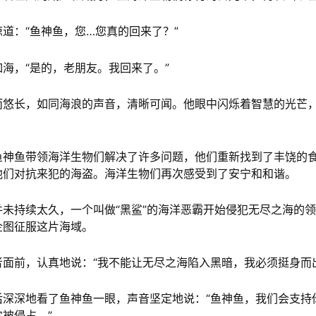
惊道：“鱼神鱼，您…您真的回来了？”
海，“是的，老朋友。我回来了。”
而悠长，如同海浪的声音，清晰可闻。他眼中闪烁着智慧的光芒
鱼神鱼带领海洋生物们解决了许多问题，他们重新找到了丰饶的
他们对抗来犯的海盗。海洋生物们再次感受到了安宁和和谐。
并未持续太久，一个叫做“黑鲨”的海洋恶霸开始侵犯无尽之海的
企图征服这片海域。
面前，认真地说：“我不能让无尽之海陷入黑暗，我必须挺身而
后深深地看了鱼神鱼一眼，声音坚定地说：“鱼神鱼，我们会支持
被侵占。”