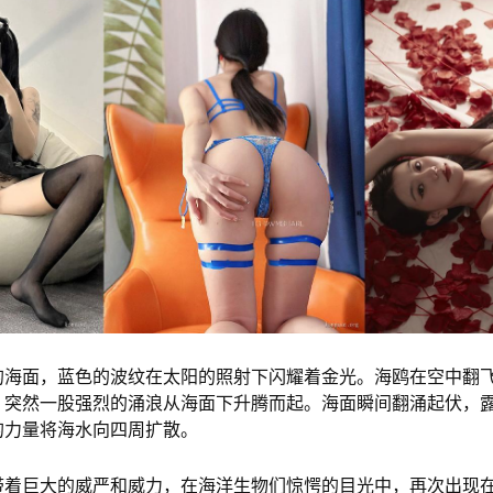
的海面，蓝色的波纹在太阳的照射下闪耀着金光。海鸥在空中翻
，突然一股强烈的涌浪从海面下升腾而起。海面瞬间翻涌起伏，
的力量将海水向四周扩散。
带着巨大的威严和威力，在海洋生物们惊愕的目光中，再次出现