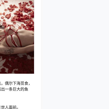
飞，偶尔下海觅食，
露出一条巨大的鱼
在世人面前。