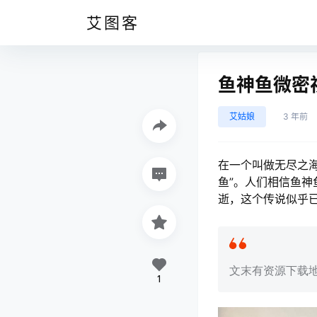
艾图客
鱼神鱼微密
艾姑娘
3 年前
在一个叫做无尽之
鱼”。人们相信鱼
逝，这个传说似乎
文末有资源下载
1