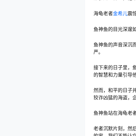
海龟老者
金希儿
震
鱼神鱼的目光深邃如
鱼神鱼的声音深沉
严。
接下来的日子里，
的智慧和力量引导
然而，和平的日子
狡诈凶猛的海盗，
鱼神鱼站在海龟老者
老者沉默片刻，然
的家，我们不能让它