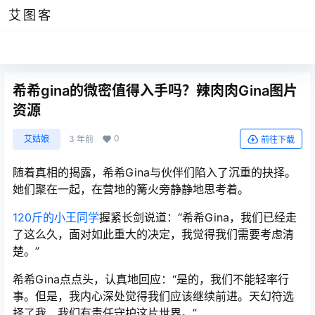
艾图客
希希gina的微密值得入手吗？辣肉肉Gina图片
资源
0
艾姑娘
3 年前
前往下载
随着真相的揭露，希希Gina与伙伴们陷入了沉重的抉择。
她们聚在一起，在营地的篝火旁静静地思考着。
120斤的小王同学
握紧长剑说道：“希希Gina，我们已经走
了这么久，面对如此重大的决定，我觉得我们需要考虑清
楚。”
希希Gina点点头，认真地回应：“是的，我们不能轻率行
事。但是，我内心深处觉得我们应该继续前进。天幻符选
择了我，我们有责任守护这片世界。”