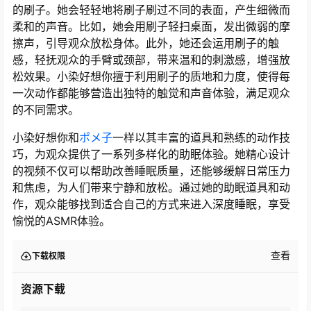
的刷子。她会轻轻地将刷子刷过不同的表面，产生细微而
柔和的声音。比如，她会用刷子轻扫桌面，发出微弱的摩
擦声，引导观众放松身体。此外，她还会运用刷子的触
感，轻抚观众的手臂或颈部，带来温和的刺激感，增强放
松效果。小染好想你擅于利用刷子的质地和力度，使得每
一次动作都能够营造出独特的触觉和声音体验，满足观众
的不同需求。
小染好想你和
ポメ子
一样以其丰富的道具和熟练的动作技
巧，为观众提供了一系列多样化的助眠体验。她精心设计
的视频不仅可以帮助改善睡眠质量，还能够缓解日常压力
和焦虑，为人们带来宁静和放松。通过她的助眠道具和动
作，观众能够找到适合自己的方式来进入深度睡眠，享受
愉悦的ASMR体验。
查看
下载权限
资源下载