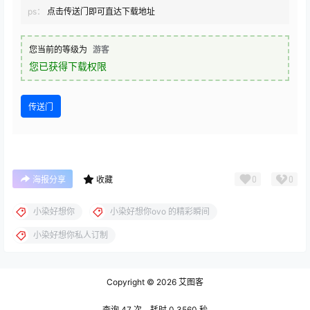
ps：
点击传送门即可直达下载地址
您当前的等级为
游客
您已获得下载权限
传送门
0
0
海报分享
收藏
小染好想你
小染好想你ovo 的精彩瞬间
小染好想你私人订制
Copyright © 2026
艾图客
查询 47 次，耗时 0.3560 秒