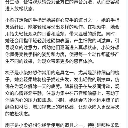
分生动，使得观众感受到全方位的声音沉浸，从而更容易
进入放松状态。
小染好想你的手指是她最得心应手的道具之一。她的手指
灵活纤细，能够轻松展现出多样的动作。在视频中，她会
用指尖轻抚观众的耳垂和脸颊，带来温暖的感觉。同时，
她还会用指甲轻轻刮过硬物表面，产生细微的刺激声，引
导观众的注意力，帮助他们逐渐进入冥想状态。小染好想
你懂得变换手指的姿势和力度，使得每一个动作都能够产
生不同的效果，为观众带来更多的感官体验。
梳子是小染好想你常用的道具之一，尤其是那种细齿的梳
子。她会轻柔地将梳子拢过头发，发出轻微的刷擦声，仿
佛在为观众解除一天的疲劳。随着梳子在头发间滑动，观
众的心情逐渐平静，注意力集中在声音和触感上，有助于
消除内心的压力和焦虑。同时，她还会巧妙地运用梳子的
颜色和材质，增加视觉上的舒适感，让观众陷入更深层次
的放松状态。
刷子是小染好想你经常使用的道具之一，特别是那种柔软