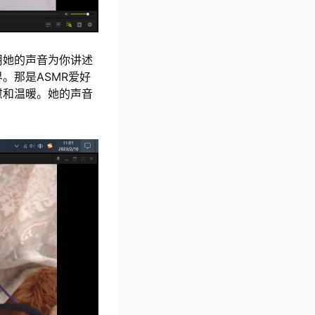
用她的声音为你讲述
。那是ASMR爱好
慰和温暖。她的声音