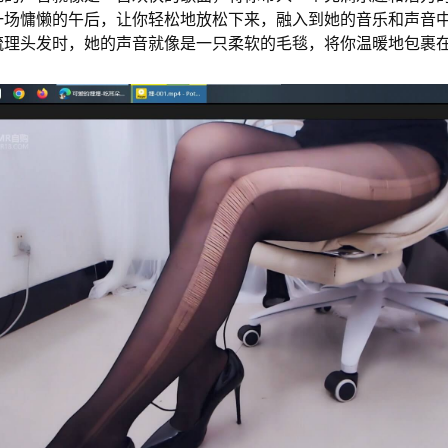
一场慵懒的午后，让你轻松地放松下来，融入到她的音乐和声音
梳理头发时，她的声音就像是一只柔软的毛毯，将你温暖地包裹