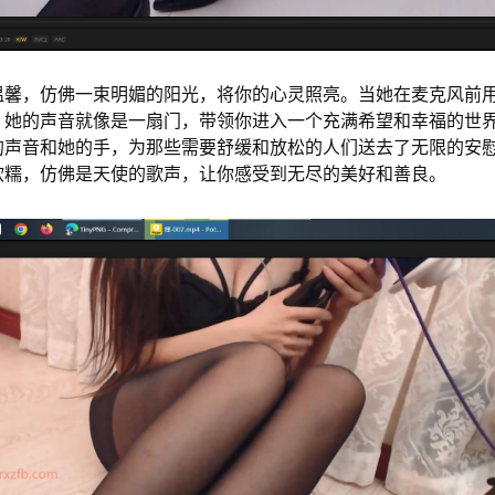
温馨，仿佛一束明媚的阳光，将你的心灵照亮。当她在麦克风前
，她的声音就像是一扇门，带领你进入一个充满希望和幸福的世界
的声音和她的手，为那些需要舒缓和放松的人们送去了无限的安
软糯，仿佛是天使的歌声，让你感受到无尽的美好和善良。