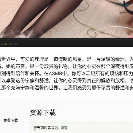
的世界中，可爱的埋埋是一道清新的风景，是一片温暖的绿洲，
适。她的声音，是一份珍贵的礼物，让你的心灵在那个深夜得到
时刻得到陪伴和关怀。在ASMR中，你可以忘记所有的烦恼和压
可以享受这份宁静和舒适，让你的心灵得到真正的解放和放松。
入那个充满宁静和温馨的世界，让我们感受到那份珍贵的舒适和
资源下载
免费下载
您当前的等级为
游客