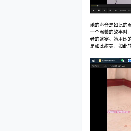
她的声音是如此的
一个温馨的故事时
者的盛宴。她用她
是如此甜美，如此