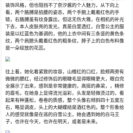
装饰风格，但也阻挡不了奈汐酱的个人魅力，从下向上
看，两个胳膊是掐腰的姿态，两个手腕上戴着红色的手
链，右胳膊虽有纹身露出，但这无伤大雅，在相机的补光
下去，本人皮肤亮的发光，真是白里透红，白雪公主的服
装是以红蓝色为基调的，他的上衣中间有三条竖的黄色条
纹，两个肩膀头戴着红色的粗条纹，脖子上的白色布料像
是一朵绽放的花蕊。
往上看，她化着紧致的妆容，山楂红的口红，脸颊两旁有
微微的腮红，经过修饰后的眼睫毛显得眼睛更大，眼白完
全展示了出来，感到是非常健康的，高挺的鼻梁，，精修
的眉毛，在她身上显得流光溢彩，头发是轻微烫过的，看
起来有种蓬松，卷卷的质感，整个头像右倾斜四十五度左
右，略显调皮，头上的大蝴蝶结是酒红色的。整个形象给
人的感觉就像是在逃的白雪公主，她会遇到她的白马王
子，也许在今天，也许在明天，或者是未来。