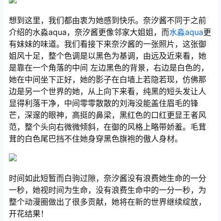
想到这里，我们都由衷为她感到快乐。奈汐酱不同于之前
介绍的水淼aqua，奈汐酱更像邻家大姐姐，而
水淼aqua
更
有妹妹的味道。我们看接下来奈汐酱的一张照片，这张御
姐风十足，整个色调是以黑色为基调，由远及近来看，她
是靠在一个角落的中间 左边黑色的背景，右边是白色的，
她在中间坐下正好，她的影子在白墙上若隐若现，仿佛那
边是另一个世界的她，从上向下来看，纯黑的短头发让人
显得利落干净，中间零零散散的刘海没能盖住眉毛的锋
芒，深邃的眼神，高挺的鼻梁，黑红色的口红更显王者风
范，整个头向右微微倾斜，在御的风格上略带娇羞。毛茸
茸的白色尾巴挡不住她身穿黑色旗袍的傲人身材。
时间如此短暂而白驹过隙，奈汐酱没有浪费她生命的一分
一秒，她视时间为生命，没有浪费生命中的一分一秒，为
整个动漫圈做出了很多贡献，她将在新的世界继续绽放，
开花结果！