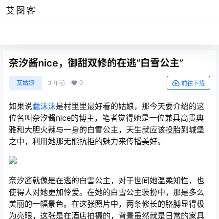
艾图客
奈汐酱nice，御甜双修的在逃“白雪公主”
0
艾姑娘
3 年前
前往下载
如果说
蠢沫沫
是村里里最好看的姑娘，那今天要介绍的这
位名叫奈汐酱nice的博主，笔者觉得她是一位兼具高贵典
雅和大胆火辣与一身的白雪公主，天生就应该投胎到城堡
之中，利用她那无能抗拒的魅力来传播美好。
奈汐酱就像是在逃的白雪公主，对于世间她温柔知性，也
使得人对她更加怜爱。在她的白雪公主装扮中，那是多么
美丽的一幅景色。在这张照片中，两条修长的胳膊显得极
为亮眼，这张是在酒店拍摄的，背景虽然就是日常的家具