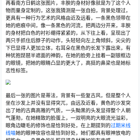
再看南方日鹤这张图片，丰腴的身材好像就是为了这个人
物而量身定制的，这张我猜测是一张自拍，背景处理过，
更具有一种行为艺术的风格由近及远看，一条黑色领带在
她的疤痕中间，像一条黑色的河流，把两边分开来，丰腴
的身材把白色的衬衫绷得紧紧的，从下往上看，呈现出了
两只手抓住后脖子的动作，头轻轻向左上角倾斜，尖尖的
下巴显得人更加立体，右耳朵在黑色的长发下露出来，有
种犹抱琵琶半遮面的神韵，在她的脸旁上挂着一副银框边
的眼镜，把她的眼睛凸显的更大了，高挺的鼻梁也是她标
志性标签。
最后一张的图片是蒂法，背景有一些复古风，但是整个人
坐在沙发上并没有显得突兀，由远及近看，黄色的沙发突
出了她的古典高雅的气质，一头黝黑的头发显得整个人朝
气蓬勃，在她精致的脸蛋上，一双明亮的大眼流光溢彩，
眼角边睫毛的修饰也是恰到好处，在上期提到的
过期米线
线喵
她的眼神妆容也是恰到好处，她们都具有眼神放电的