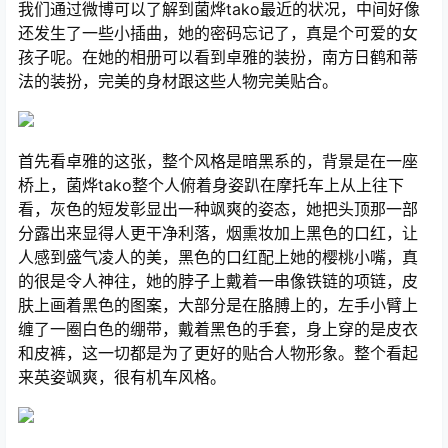
我们通过微博可以了解到菌烨tako最近的状况，中间好像
还发生了一些小插曲，她的密码忘记了，真是个可爱的女
孩子呢。在她的相册可以看到卓雅的装扮，南方日鹤和蒂
法的装扮，完美的身材跟这些人物完美贴合。
首先看卓雅的这张，整个风格是暗黑系的，背景是在一座
桥上，菌烨tako整个人俯着身姿趴在摩托车上从上往下
看，灰色的短发彰显出一种飒爽的姿态，她把头顶那一部
分露出来显得人更干净利落，烟熏妆加上黑色的口红，让
人感到盛气凌人的美，黑色的口红配上她的樱桃小嘴，真
的很是令人神往，她的脖子上戴着一串像铁链的项链，皮
肤上画着黑色的图案，大部分是在胳膊上的，左手小臂上
缠了一圈白色的绷带，戴着黑色的手套，身上穿的是皮衣
和皮裤，这一切都是为了更好的贴合人物形象。整个看起
来英姿飒爽，很有机车风格。