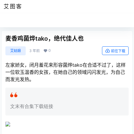
艾图客
麦香鸡菌烨tako，绝代佳人也
0
艾姑娘
3 年前
前往下载
左家娇女，闭月羞花来形容菌烨tako在合适不过了，这样
一位软玉温香的女孩，在她自己的领域闪闪发光，为自己
而发光发热。
文末有合集下载链接