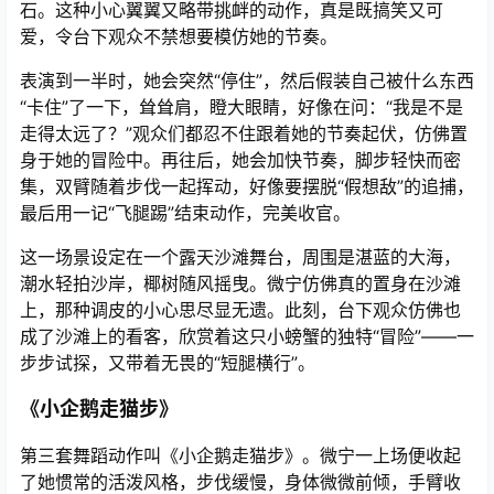
石。这种小心翼翼又略带挑衅的动作，真是既搞笑又可
爱，令台下观众不禁想要模仿她的节奏。
表演到一半时，她会突然“停住”，然后假装自己被什么东西
“卡住”了一下，耸耸肩，瞪大眼睛，好像在问：“我是不是
走得太远了？”观众们都忍不住跟着她的节奏起伏，仿佛置
身于她的冒险中。再往后，她会加快节奏，脚步轻快而密
集，双臂随着步伐一起挥动，好像要摆脱“假想敌”的追捕，
最后用一记“飞腿踢”结束动作，完美收官。
这一场景设定在一个露天沙滩舞台，周围是湛蓝的大海，
潮水轻拍沙岸，椰树随风摇曳。微宁仿佛真的置身在沙滩
上，那种调皮的小心思尽显无遗。此刻，台下观众仿佛也
成了沙滩上的看客，欣赏着这只小螃蟹的独特“冒险”——一
步步试探，又带着无畏的“短腿横行”。
《小企鹅走猫步》
第三套舞蹈动作叫《小企鹅走猫步》。微宁一上场便收起
了她惯常的活泼风格，步伐缓慢，身体微微前倾，手臂收