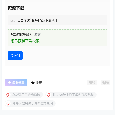
资源下载
ps：
点击传送门即可直达下载地址
您当前的等级为
游客
您已获得下载权限
传送门
0
0
海报分享
收藏
短腿微宁至尊版微博
网易cc短腿微宁最新舞蹈视频
网易cc短腿微宁舞蹈微博录制