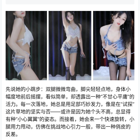
先说她的小跳步：双腿微微弯曲，脚尖轻轻点地，身体小
幅度地前后摇摆，看似简单，却透露出一种“不甘心平庸”的
活力。每一次落地，她总是用足部巧妙发力，像是在“试探”
这片草地的坚实与否——或许是因为她个头不高，总显得
有种“小心翼翼”的姿态。而接着，她会来一个快速旋转，小
腿用力甩动，仿佛在挑战地心引力一般，带出一种俏皮的
反差。