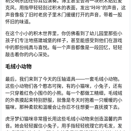
制交响乐团在你耳边演奏。博主甚至会将一块积木贴近麦
克风，用指甲轻轻刮过积木的表面，发出“咔咔”的声音，这
声音像极了旧时老房子里木门缓缓打开的声音，带着一股
怀旧的味道。
在这个小小的积木世界里，你仿佛看到了幼儿园里那些小
孩子们专注地搭建城堡的样子，甚至能感受到他们在游戏
中的那份纯真与喜悦。每一个声音都像是一段回忆，轻轻
敲击着你的内心深处。
毛绒小动物
最后，我们来到了今天的压轴道具——一套毛绒小动物。
这些小动物们各个憨态可掬，有的小猫咪，小兔子，还有
一只穿着红色小围巾的小熊。每一个都做工精细，毛绒绒
的外表摸起来特别舒服，就像是冬天时抱着一只暖暖的小
猫咪，那种柔软和温暖会让你忍不住想要一直抚摸下去。
虎牙梦幻猫咪非常擅长用这些毛绒小动物来创造温馨的声
音。她会轻轻握住小兔子，用手指轻轻梳理它的毛发，发