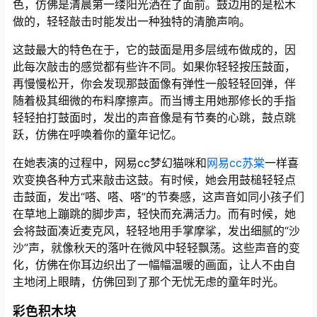
色，仿佛是清晨第一缕阳光洒在了面前。鼓边用的是松木
做的，轻轻敲击时能发出一种独特的清脆声响。
这鼓最大的特色在于，它的鼓面是用多层绒布做成的，因
此每次敲击的感觉都有些许不同。如果你轻轻按压鼓面，
再慢慢松开，你会发现那鼓面像有弹性一般轻轻回弹，伴
随着极其细微的布料摩擦声。而当博主用她那修长的手指
轻轻拍打鼓面时，发出的声音像是有节奏的心跳，鼓点跳
跃，仿佛在呼唤着你的童年记忆。
在她表演的过程中，网易cc梦幻猫咪和
网易cc苏棠
一样喜
欢变换各种方式来敲击这鼓。有时候，她会用鼓槌轻轻点
击鼓面，发出“嗒、嗒、嗒”的节奏感，这声音如同小孩子们
在草地上蹦跳的脚步声，轻快而充满活力。而有时候，她
会将鼓面凑近麦克风，轻轻地用手掌摩挲，发出细腻的“沙
沙”声，就像秋天的落叶在微风中轻轻飘荡。这些声音的变
化，仿佛在你耳边织出了一幅幅温暖的画面，让人不由自
主地闭上眼睛，仿佛回到了那个无忧无虑的童年时光。
彩色积木块