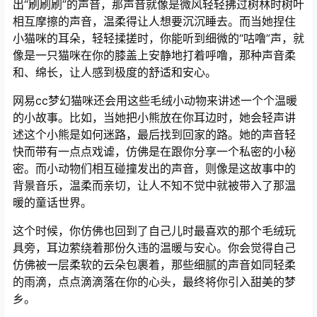
出“刷刷刷”的声音，那声音就像是微风轻轻拂过树林时树叶
相互摩擦的声音，温柔得让人想要沉沉睡去。而当她捏住
小猫咪的耳朵，轻轻揉搓时，你能听到细微的“咕噜”声，就
像是一只猫咪在你的膝盖上安静地打着呼噜，那种声音柔
和、绵长，让人感到极度的舒适和安心。
网易cc梦幻猫咪还会用这些毛绒小动物来讲述一个个温暖
的小故事。比如，当她把小熊放在你耳边时，她会轻声讲
述这个小熊是如何迷路，最后找到回家的路。她的声音轻
快而带有一点点戏谑，仿佛是在跟你分享一个私密的小秘
密。而小动物们相互碰撞发出的声音，则像是这故事中的
背景音乐，温柔而亲切，让人不知不觉中就被带入了那温
暖的童话世界。
这个时候，你仿佛也回到了自己儿时最喜欢的那个毛绒玩
具旁，耳边萦绕着那份久违的温暖与安心。你会觉得自己
仿佛被一层柔软的云朵包裹着，那些细腻的声音如同轻柔
的雨滴，点点滴滴落在你的心头，最终将你引入甜美的梦
乡。