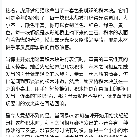
接着，虎牙梦幻猫咪拿出了一套色彩斑斓的积木块。它们
可是童年的经典了，每一块积木都被打磨得光滑圆润，大
小不一，颜色丰富。你可以看到蓝色、红色、绿色、黄
色，每一块都像是从彩虹桥上摘下来的宝石。积木的表面
有着微微的光泽，摸上去既光滑又略带温度感，那是木材
被手掌反复摩挲后的自然触感。
当博主开始用这套积木块进行表演时，声音的丰富性真的
让人惊喜。她首先轻轻叠起几块积木，积木之间相互接触
发出的声音像是轻柔的木琴声，带着一丝木质的清香，仿
佛能闻到那淡淡的松木味道。然后，她又将积木块放在一
旁的小桌上，用手指轻轻推倒，积木摔倒在桌面上的瞬间
发出一连串的“啪嗒”声，那声音清脆但不尖锐，像是童年时
玩耍时的欢笑声在耳边回响。
最令人意想不到的是，当网易cc梦幻猫咪开始用指尖轻轻
敲打这些积木时，积木之间相互碰撞发出的声音竟有一种
微妙的节奏感。那节奏有时快有时慢，像是一个小小的木