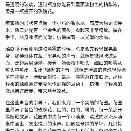
是透明的玻璃，透过瓶身你能看到里面淡粉色的精华液，
像是一瓶盛开的玫瑰花。
喷雾瓶的形状有点像一个小巧的香水瓶，高度大约是15厘
米，瓶口处配有一个金色的喷头，看起来非常精致。握在
手里，瓶身冰凉而光滑，仿佛握着一块光滑的水晶。
璐璐睡不着使用这款喷雾的时候，总是会先轻轻摇晃瓶
身，那种液体在瓶子里晃动的声音，就像是微风吹过湖
面，泛起层层涟漪。接着，她会按下喷头，细细的喷雾从
喷头中喷出，发出“嘶嘶”的声音，就像是清晨的露珠轻轻洒
落在花瓣上，清新而愉快。最后，喷雾落在皮肤上，那种
轻柔的触感通过麦克风传到你的耳朵里，仿佛一阵轻柔的
微风拂过脸庞，带来丝丝凉意。
在这些声音的引导下，我们来到了一个美丽的花园。花园
里种满了各色的玫瑰花，红的、白的、粉的，每一朵都开
得娇艳欲滴。花园的中央有一个小喷泉，清澈的水流从喷
泉中涌出，发出悦耳的水声。四周是翠绿的草坪，几只蝴
蝶在花间飞舞，整个花园充满了生机和活力。璐璐坐在花