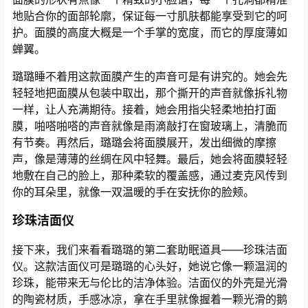
地贴合你的面部轮廓，保证每一寸肌肤都能享受到它的呵
护。面膜的高度大概是一个手掌的宽度，而它的厚度薄如
蝉翼。
璐璐睡不着用这款面膜产生的声音可是有讲究的。她会先
轻轻地把面膜从包装中取出，那个撕开的声音就像拆礼物
一样，让人充满期待。接着，她会用指尖轻柔地拍打面
膜，啪嗒啪嗒的声音就像是雨滴敲打在窗玻璃上，清脆而
有节奏。再然后，璐璐会将面膜展开，发出细微的摩擦
声，像是薄薄的丝绸在风中轻舞。最后，她会将面膜轻轻
地敷在自己的脸上，那种柔软的覆盖感，通过麦克风传到
你的耳朵里，就像一双温暖的手在安抚你的脸颊。
珍珠洁面仪
接下来，我们来看看璐璐的第二套助眠道具——珍珠洁面
仪。这款洁面仪可是璐璐的心头好，她说它像一颗温润的
珍珠，能带来无与伦比的洁净体验。洁面仪的外壳是光滑
的陶瓷材质，手感冰凉，拿在手里就像握着一颗光滑的鹅