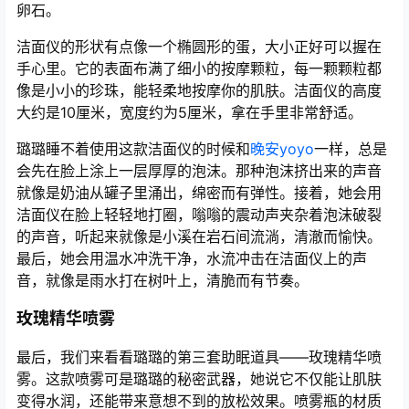
卵石。
洁面仪的形状有点像一个椭圆形的蛋，大小正好可以握在
手心里。它的表面布满了细小的按摩颗粒，每一颗颗粒都
像是小小的珍珠，能轻柔地按摩你的肌肤。洁面仪的高度
大约是10厘米，宽度约为5厘米，拿在手里非常舒适。
璐璐睡不着使用这款洁面仪的时候和
晚安yoyo
一样，总是
会先在脸上涂上一层厚厚的泡沫。那种泡沫挤出来的声音
就像是奶油从罐子里涌出，绵密而有弹性。接着，她会用
洁面仪在脸上轻轻地打圈，嗡嗡的震动声夹杂着泡沫破裂
的声音，听起来就像是小溪在岩石间流淌，清澈而愉快。
最后，她会用温水冲洗干净，水流冲击在洁面仪上的声
音，就像是雨水打在树叶上，清脆而有节奏。
玫瑰精华喷雾
最后，我们来看看璐璐的第三套助眠道具——玫瑰精华喷
雾。这款喷雾可是璐璐的秘密武器，她说它不仅能让肌肤
变得水润，还能带来意想不到的放松效果。喷雾瓶的材质