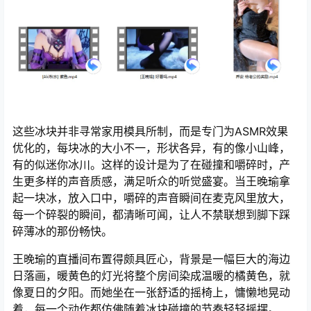
这些冰块并非寻常家用模具所制，而是专门为ASMR效果
优化的，每块冰的大小不一，形状各异，有的像小山峰，
有的似迷你冰川。这样的设计是为了在碰撞和嚼碎时，产
生更多样的声音质感，满足听众的听觉盛宴。当王晚瑜拿
起一块冰，放入口中，嚼碎的声音瞬间在麦克风里放大，
每一个碎裂的瞬间，都清晰可闻，让人不禁联想到脚下踩
碎薄冰的那份畅快。
王晚瑜的直播间布置得颇具匠心，背景是一幅巨大的海边
日落画，暖黄色的灯光将整个房间染成温暖的橘黄色，就
像夏日的夕阳。而她坐在一张舒适的摇椅上，慵懒地晃动
着，每一个动作都仿佛随着冰块碰撞的节奏轻轻摇摆。