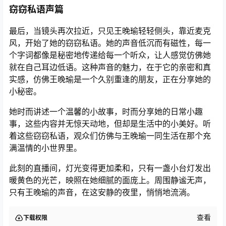
窃窃私语声篇
最后，当镜头再次拉近，只见王晚瑜轻轻侧头，靠近麦克
风，开始了她的窃窃私语。她的声音低沉而有磁性，每一
个字词都像是秘密地传递给每一个听众，让人感觉仿佛她
就在自己耳边低语。这种声音的魅力，在于它的亲密和真
实感，仿佛王晚瑜是一个久别重逢的朋友，正在分享她的
小秘密。
她时而讲述一个温馨的小故事，时而分享她的日常小趣
事，这些内容并无惊天动地，但却是生活中的小美好。听
着这些窃窃私语，观众们仿佛与王晚瑜一同生活在那个充
满温情的小世界里。
此刻的直播间，灯光变得更加柔和，只有一盏小台灯发出
暖黄色的光芒，映照在她细腻的面庞上。周围静谧无声，
只有王晚瑜的声音，在这安静的夜里，悄悄地流淌。
查看
下载权限