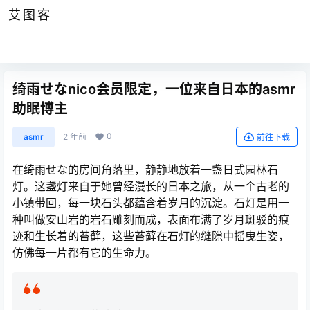
艾图客
绮雨せなnico会员限定，一位来自日本的asmr
助眠博主
0
asmr
2 年前
前往下载
在绮雨せな的房间角落里，静静地放着一盏日式园林石
灯。这盏灯来自于她曾经漫长的日本之旅，从一个古老的
小镇带回，每一块石头都蕴含着岁月的沉淀。石灯是用一
种叫做安山岩的岩石雕刻而成，表面布满了岁月斑驳的痕
迹和生长着的苔藓，这些苔藓在石灯的缝隙中摇曳生姿，
仿佛每一片都有它的生命力。