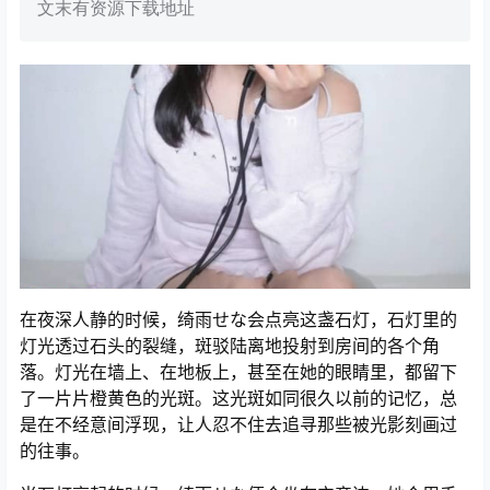
文末有资源下载地址
在夜深人静的时候，绮雨せな会点亮这盏石灯，石灯里的
灯光透过石头的裂缝，斑驳陆离地投射到房间的各个角
落。灯光在墙上、在地板上，甚至在她的眼睛里，都留下
了一片片橙黄色的光斑。这光斑如同很久以前的记忆，总
是在不经意间浮现，让人忍不住去追寻那些被光影刻画过
的往事。