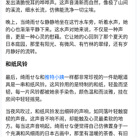
发出清脆悦耳的哗哗声。这声音清新而自然，像极了山间
的溪流，细水长流，仿佛能洗净一切尘埃。
晚上，当绮雨せな静静地坐在这竹水车旁，听着水声，她
的心也渐渐平静下来。这水声对她来说，不仅是一种声
音，更是一种心灵的慰藉。它让她的心回到了那个夏天的
日本庭园，那里有阳光、有微风、有竹林的翠绿，还有岁
月静好的流转。
和纸风铃
最后，绮雨せな和
推特小姨
一样都非常珍视的一件助眠道
具是一串和纸风铃。这风铃用的是特制的和纸，轻盈而坚
韧，每一片风铃都被她亲手染色，颜色温和而淡雅，挂在
房间中轻轻摇晃。
当夜风吹过，和纸风铃发出细碎的声响，如同落叶轻触窗
棂的声音。这声音不响不闹，却能触及心灵最柔软的地
方。每当这声音响起，绮雨せな便觉得自己仿佛置身于一
个充满和风细雨的日本古画中，那里有温暖的茶香、有旧