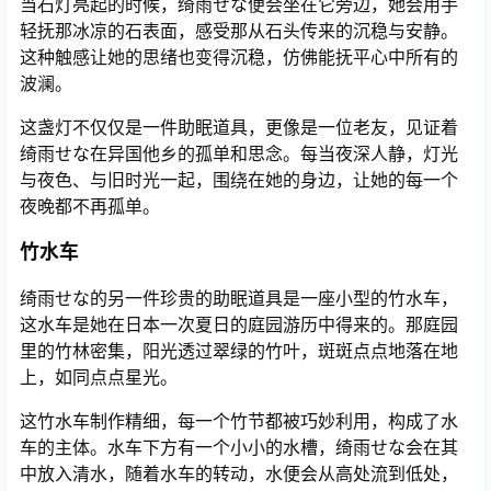
当石灯亮起的时候，绮雨せな便会坐在它旁边，她会用手
轻抚那冰凉的石表面，感受那从石头传来的沉稳与安静。
这种触感让她的思绪也变得沉稳，仿佛能抚平心中所有的
波澜。
这盏灯不仅仅是一件助眠道具，更像是一位老友，见证着
绮雨せな在异国他乡的孤单和思念。每当夜深人静，灯光
与夜色、与旧时光一起，围绕在她的身边，让她的每一个
夜晚都不再孤单。
竹水车
绮雨せな的另一件珍贵的助眠道具是一座小型的竹水车，
这水车是她在日本一次夏日的庭园游历中得来的。那庭园
里的竹林密集，阳光透过翠绿的竹叶，斑斑点点地落在地
上，如同点点星光。
这竹水车制作精细，每一个竹节都被巧妙利用，构成了水
车的主体。水车下方有一个小小的水槽，绮雨せな会在其
中放入清水，随着水车的转动，水便会从高处流到低处，