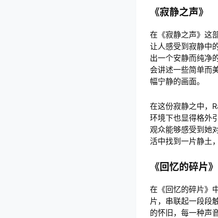
《寂静之声》
在《寂静之声》这部
让人感受到寂静中
出一个安静而纯净
会讲述一些简单而
幅宁静的画面。
在这份寂静之中，R
环境下也显得格外
观众能够感受到她
活中找到一片静土
《回忆的碎片》
在《回忆的碎片》中，R
片，串联起一段段
的怀旧，每一种声