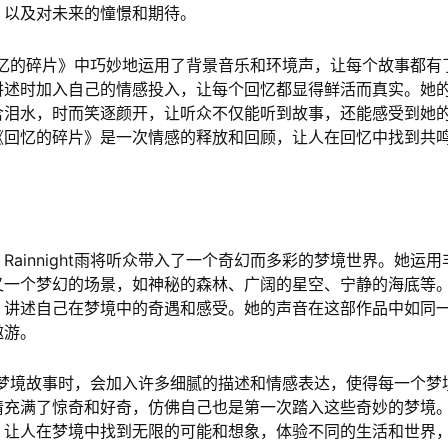
，以及对未来的憧憬和期待。
雨在《回忆的碎片》中巧妙地运用了背景音乐和环境声，让每个故事都
讲述时加入自己的情感投入，让每个回忆都显得鲜活而真实。她
含泪水，时而笑逐颜开，让听众不仅能听到故事，还能感受到她
《回忆的碎片》是一次情感的释放和回顾，让人在回忆中找到共
Rainnight雨将听众带入了一个奇幻而多彩的梦境世界。她运
又一个梦幻的场景，如神秘的森林、广阔的星空、宁静的海底等
，讲述自己在梦境中的奇遇和感受。她的声音在这部作品中如同
遨游。
雨在讲述梦境故事时，会加入许多细腻的描述和情感表达，使得每一个
情充满了惊奇和好奇，仿佛自己也是第一次踏入这些奇妙的梦境
，让人在梦境中找到无限的可能和想象，体验不同的生活和世界