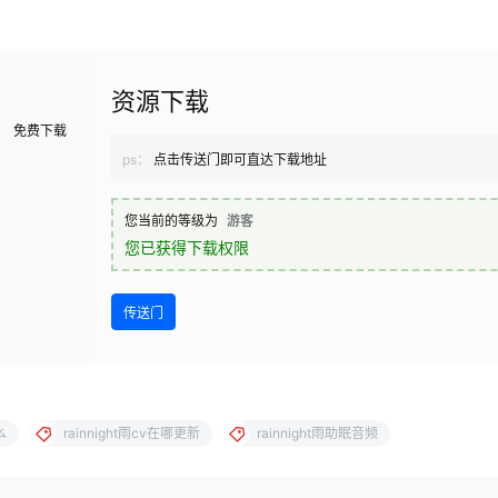
资源下载
免费下载
ps：
点击传送门即可直达下载地址
您当前的等级为
游客
您已获得下载权限
传送门
么
rainnight雨cv在哪更新
rainnight雨助眠音频