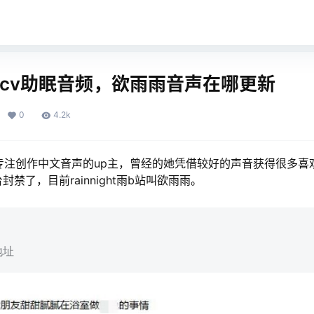
ght雨cv助眠音频，欲雨雨音声在哪更新
0
4.2k
雨是一位专注创作中文音声的up主，曾经的她凭借较好的声音获得很多
禁了，目前rainnight雨b站叫欲雨雨。
地址