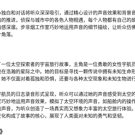
心独白和对话将听众深深吸引，通过精心设计的声音效果和背景
情的推进，侦探与城市中的各色人物相遇，每个人物都有自己的
情感深邃。步非烟工作室巧妙地运用声音的细节描绘，让听众仿
个角落。
了一位太空探索者的宇宙旅行故事，主角是一位勇敢的女性宇航
梭在浩瀚的星际之中。她的目标是寻找一颗传说中拥有未知生命
，她不仅面对着孤独和恐惧，还要与各种太空现象和未知生物进
宇航员的日志录音形式呈现，听众可以通过她的声音感受到太空
室巧妙地运用声音效果，模拟了太空环境的声音，如船舱内的操
的声音，为听众创造了一场真实而又想象力丰富的太空旅行体验
变化构成了故事的核心，展现了人类面对未知的勇气和坚韧。
谜》