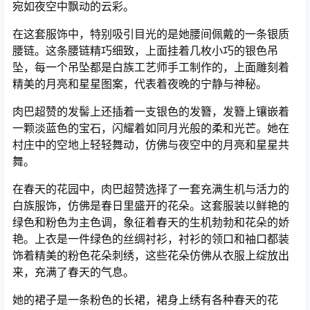
宛如夜空中飘动的云彩。
在这套服饰中，特别吸引目光的是她腰间佩戴的一条银质
腰链。这条腰链精巧细致，上面挂着几枚小巧的银色吊
坠，每一个吊坠都是白族工艺师手工制作的，上面雕刻着
精美的月亮和星星图案，代表着夜晚的宁静与神秘。
肉巴超赞的发髻上还插着一支银色的发簪，发簪上镶嵌着
一颗淡蓝色的宝石，闪耀着如同月光般的柔和光芒。她在
村庄中的空地上轻轻舞动，仿佛与夜空中的月亮和星星共
舞。
在春天的花园中，肉巴超赞选择了一套充满生机与活力的
白族服饰，仿佛是春日里盛开的花朵。这套服装以鲜艳的
绿色和粉色为主色调，象征着春天的生机勃勃和花朵的娇
艳。上衣是一件绿色的丝绸衬衫，衬衫的领口和袖口都装
饰着精美的粉色花朵刺绣，这些花朵仿佛从衣服上绽放出
来，充满了春天的气息。
她的裙子是一条粉色的长裙，裙身上绣有各种春天的花