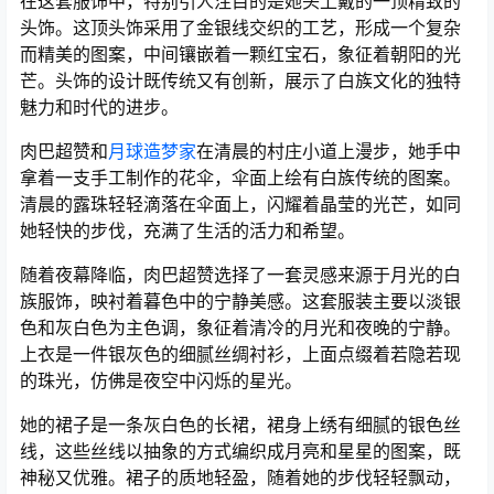
在这套服饰中，特别引人注目的是她头上戴的一顶精致的
头饰。这顶头饰采用了金银线交织的工艺，形成一个复杂
而精美的图案，中间镶嵌着一颗红宝石，象征着朝阳的光
芒。头饰的设计既传统又有创新，展示了白族文化的独特
魅力和时代的进步。
肉巴超赞和
月球造梦家
在清晨的村庄小道上漫步，她手中
拿着一支手工制作的花伞，伞面上绘有白族传统的图案。
清晨的露珠轻轻滴落在伞面上，闪耀着晶莹的光芒，如同
她轻快的步伐，充满了生活的活力和希望。
随着夜幕降临，肉巴超赞选择了一套灵感来源于月光的白
族服饰，映衬着暮色中的宁静美感。这套服装主要以淡银
色和灰白色为主色调，象征着清冷的月光和夜晚的宁静。
上衣是一件银灰色的细腻丝绸衬衫，上面点缀着若隐若现
的珠光，仿佛是夜空中闪烁的星光。
她的裙子是一条灰白色的长裙，裙身上绣有细腻的银色丝
线，这些丝线以抽象的方式编织成月亮和星星的图案，既
神秘又优雅。裙子的质地轻盈，随着她的步伐轻轻飘动，