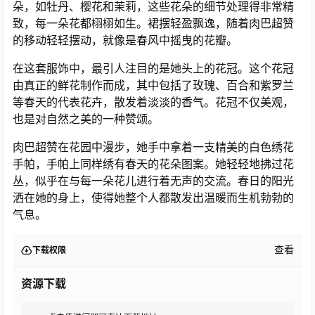
朵，如牡丹、樱花和茉莉，这些花朵的细节处理得非常精
致，每一朵花都栩栩如生。裙摆轻盈飘逸，随着肉巴超赞
的移动轻轻摆动，就像是春风中摇曳的花瓣。
在这套服饰中，最引人注目的是她头上的花冠。这个花冠
由真正的鲜花制作而成，其中包括了玫瑰、百合和紫罗兰
等春天的代表花卉，散发着淡淡的香气。花冠不仅美观，
也是对自然之美的一种赞颂。
肉巴超赞在花园中漫步，她手中拿着一支精美的白色绣花
手帕，手帕上同样绣有春天的花朵图案。她轻轻地拂过花
丛，似乎在与每一朵花儿进行着无声的交流。春日的阳光
洒在她的身上，使得她整个人都散发出温暖而生机勃勃的
气息。
查看
下载权限
资源下载