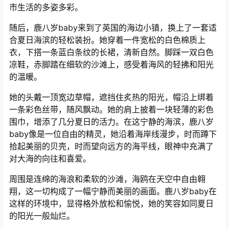
市生活的多姿多彩。
随后，鹿八岁baby来到了英国的海边小镇，换上了一套适
合夏日海滨的轻松装扮。她穿着一件宽松的白色棉质上
衣，下搭一条蓝白条纹的长裙，清新自然。脚踩一双白色
凉鞋，赤脚踏在细软的沙滩上，感受着海风的轻拂和阳光
的温暖。
她的头戴一顶宽边草帽，遮挡住炙热的阳光，帽沿上绑着
一条彩色丝带，随风飘动。她的肩上披着一块轻薄的彩色
围巾，增添了几分夏日的活力。在这宁静的海滨，鹿八岁
baby像是一位自由的精灵，她沿着海岸线漫步，时而蹲下
拾起美丽的贝壳，时而望向远方的海平线，眼神中充满了
对大海的向往和喜爱。
周围是连绵的海浪和柔软的沙滩，海鸥在天空中自由翱
翔，这一切构成了一幅宁静而美丽的画面。鹿八岁baby在
这样的环境中，显得格外放松和愉悦，她的笑容如同夏日
的阳光一般灿烂。