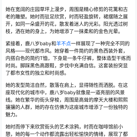
她在宽阔的庄园草坪上漫步，周围是精心修剪的花篱和古
老的雕塑。她时而驻足欣赏，时而轻盈旋转，裙摆随之展
开，如同一朵盛开的花，散发着迷人的光彩。阳光透过树
枝，洒在她的身上，为她增添了一抹柔和的金色光晕。
紧接着，鹿八岁baby和
羊不点
一样展现了一种完全不同的
风格——现代都市风。她穿着一件简约的黑色西装外套，
内搭白色的简约T恤，下身是一条牛仔裤，整体造型干练而
时尚。脚踩黑色高跟鞋，步伐中充满自信。这套装扮突显
了都市女性的独立和时尚感。
她的发型简洁自然，散落在肩上，显得随性而洒脱。在这
座现代化的城市中，鹿八岁baby就像是一道亮丽的风景
线。她在繁华的街头穿梭，周围是高耸的摩天大楼和熙熙
攘攘的人群，她的存在仿佛为这座城市增添了一份独特的
魅力。
她时而停下来欣赏街头的艺术涂鸦，时而在咖啡馆前小
憩，她的每一个动作都流露出轻松愉快的情绪，展现了都