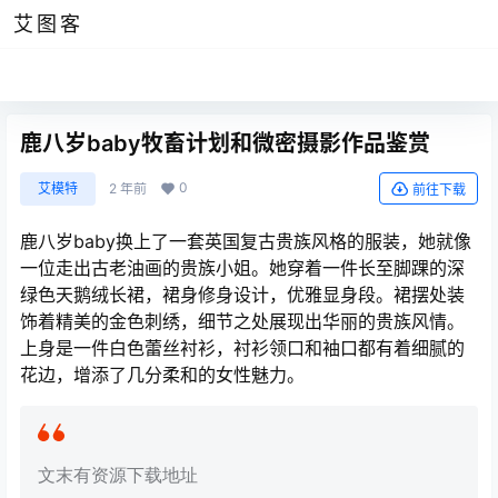
艾图客
鹿八岁baby牧畜计划和微密摄影作品鉴赏
0
艾模特
2 年前
前往下载
鹿八岁baby换上了一套英国复古贵族风格的服装，她就像
一位走出古老油画的贵族小姐。她穿着一件长至脚踝的深
绿色天鹅绒长裙，裙身修身设计，优雅显身段。裙摆处装
饰着精美的金色刺绣，细节之处展现出华丽的贵族风情。
上身是一件白色蕾丝衬衫，衬衫领口和袖口都有着细腻的
花边，增添了几分柔和的女性魅力。
文末有资源下载地址