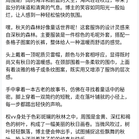
盐分的味道和清爽的气息。博主的笑容如同阳光一般灿
烂，让人感到一种轻松愉快的氛围。
嘿，秋天的森林好像童话世界呢！这套服饰的设计灵感来
自深秋的森林。主要服装是一件棕色的毛呢外套，搭配一
条格子图案的长裤，整体给人一种温暖而舒适的感觉。
头上戴着一顶呢质贝雷帽，颜色与外套相呼应，显得既时
尚又有秋日的温暖感。在颈部围着一条柔软的围巾，上面
有着淡雅的格子或条纹图案，既实用又增添了服饰的层次
感。
手中拿着一本古老的故事书，仿佛在寻找着童话中的秘
密。脚上穿着一双简约的短靴，走在落叶铺就的小径上，
每一步都踏出轻快的声响。
权vv身处于色彩斑斓的秋林之中，周围是金黄、深红和褐
色的树叶，构成了一幅美丽的秋日画卷。当微风吹过，树
叶轻轻飘落，博主便会伸出手，试图捕捉这些飘舞的秋
叶，脸上洋溢着孩子般的纯真与快乐。