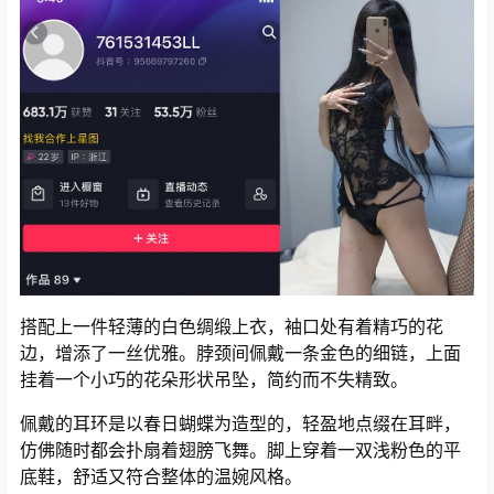
搭配上一件轻薄的白色绸缎上衣，袖口处有着精巧的花
边，增添了一丝优雅。脖颈间佩戴一条金色的细链，上面
挂着一个小巧的花朵形状吊坠，简约而不失精致。
佩戴的耳环是以春日蝴蝶为造型的，轻盈地点缀在耳畔，
仿佛随时都会扑扇着翅膀飞舞。脚上穿着一双浅粉色的平
底鞋，舒适又符合整体的温婉风格。