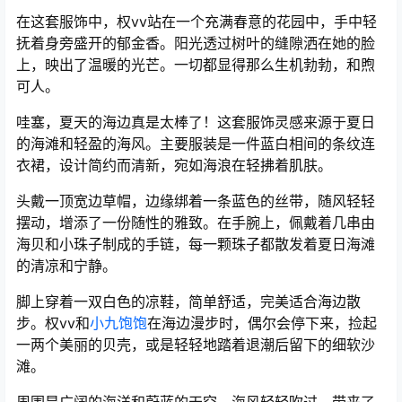
在这套服饰中，权vv站在一个充满春意的花园中，手中轻
抚着身旁盛开的郁金香。阳光透过树叶的缝隙洒在她的脸
上，映出了温暖的光芒。一切都显得那么生机勃勃，和煦
可人。
哇塞，夏天的海边真是太棒了！这套服饰灵感来源于夏日
的海滩和轻盈的海风。主要服装是一件蓝白相间的条纹连
衣裙，设计简约而清新，宛如海浪在轻拂着肌肤。
头戴一顶宽边草帽，边缘绑着一条蓝色的丝带，随风轻轻
摆动，增添了一份随性的雅致。在手腕上，佩戴着几串由
海贝和小珠子制成的手链，每一颗珠子都散发着夏日海滩
的清凉和宁静。
脚上穿着一双白色的凉鞋，简单舒适，完美适合海边散
步。权vv和
小九饱饱
在海边漫步时，偶尔会停下来，捡起
一两个美丽的贝壳，或是轻轻地踏着退潮后留下的细软沙
滩。
周围是广阔的海洋和蔚蓝的天空，海风轻轻吹过，带来了