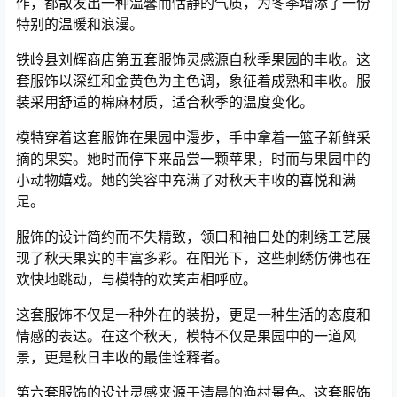
作，都散发出一种温馨而恬静的气质，为冬季增添了一份
特别的温暖和浪漫。
铁岭县刘辉商店第五套服饰灵感源自秋季果园的丰收。这
套服饰以深红和金黄色为主色调，象征着成熟和丰收。服
装采用舒适的棉麻材质，适合秋季的温度变化。
模特穿着这套服饰在果园中漫步，手中拿着一篮子新鲜采
摘的果实。她时而停下来品尝一颗苹果，时而与果园中的
小动物嬉戏。她的笑容中充满了对秋天丰收的喜悦和满
足。
服饰的设计简约而不失精致，领口和袖口处的刺绣工艺展
现了秋天果实的丰富多彩。在阳光下，这些刺绣仿佛也在
欢快地跳动，与模特的欢笑声相呼应。
这套服饰不仅是一种外在的装扮，更是一种生活的态度和
情感的表达。在这个秋天，模特不仅是果园中的一道风
景，更是秋日丰收的最佳诠释者。
第六套服饰的设计灵感来源于清晨的渔村景色。这套服饰