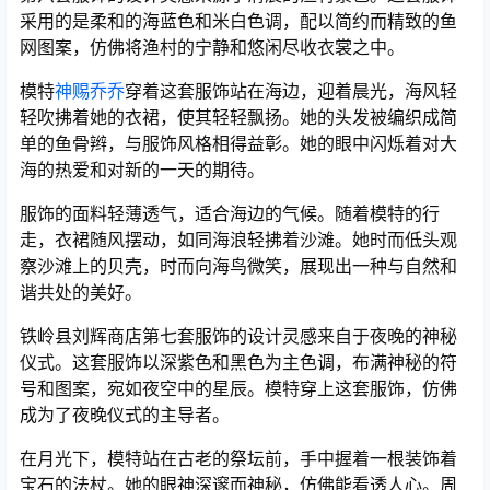
采用的是柔和的海蓝色和米白色调，配以简约而精致的鱼
网图案，仿佛将渔村的宁静和悠闲尽收衣裳之中。
模特
神赐乔乔
穿着这套服饰站在海边，迎着晨光，海风轻
轻吹拂着她的衣裙，使其轻轻飘扬。她的头发被编织成简
单的鱼骨辫，与服饰风格相得益彰。她的眼中闪烁着对大
海的热爱和对新的一天的期待。
服饰的面料轻薄透气，适合海边的气候。随着模特的行
走，衣裙随风摆动，如同海浪轻拂着沙滩。她时而低头观
察沙滩上的贝壳，时而向海鸟微笑，展现出一种与自然和
谐共处的美好。
铁岭县刘辉商店第七套服饰的设计灵感来自于夜晚的神秘
仪式。这套服饰以深紫色和黑色为主色调，布满神秘的符
号和图案，宛如夜空中的星辰。模特穿上这套服饰，仿佛
成为了夜晚仪式的主导者。
在月光下，模特站在古老的祭坛前，手中握着一根装饰着
宝石的法杖。她的眼神深邃而神秘，仿佛能看透人心。周