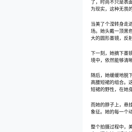
了，时尚不只是表
为现实，这种无畏
当美了个滢转身走
场。她头戴一顶黑
大的圆形墨镜，反
下一刻，她摘下墨
境中，依然能够清
随后，她缓缓地脱
高腰短裙的组合。
短裙的野性，在她
而她的脖子上，悬
象征。她的每一个
整个拍摄过程中，