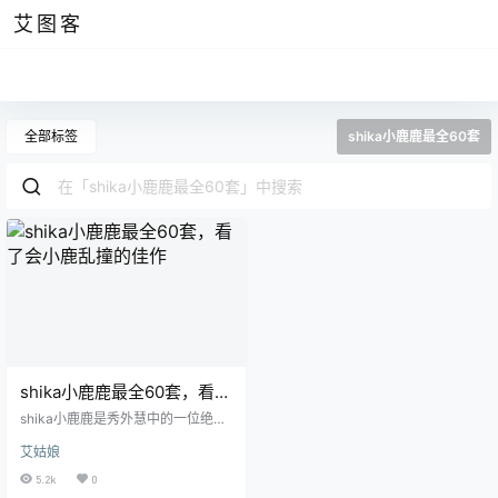
艾图客
全部标签
shika小鹿鹿最全60套
shika小鹿鹿最全60套，看了
会小鹿乱撞的佳作
shika小鹿鹿是秀外慧中的一位绝世
美女，放眼望去她那曼妙的身姿很
艾姑娘
是勾人魂魄。不同于ninja阿寨寨的
是，她的身姿显得更加翘楚动人。
5.2k
0
且看这张作品，她穿着纯白色裙子