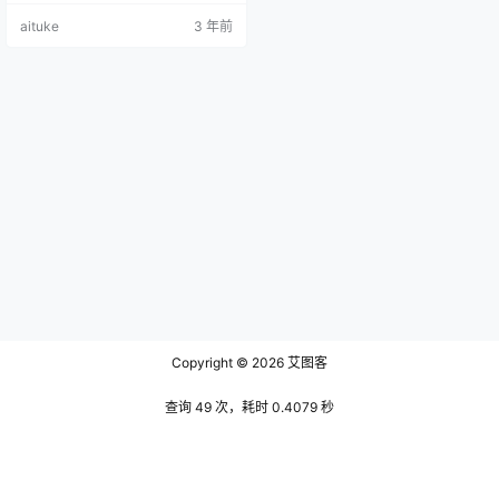
静坐在流水小溪旁地石头上，手拿
aituke
3 年前
着一颗薰衣草，眼神深情地望着右
上方，像是等一位多年不见的老同
学，等待着与他促膝长谈。他的脚
放在清水盈盈的小溪中，两手轻轻
搭在右腿上，右腿的膝盖也微微翘
了起来，在这幽静空洞的环境下，
她的肤色也显得冷白皮，显得…
Copyright © 2026
艾图客
查询 49 次，耗时 0.4079 秒