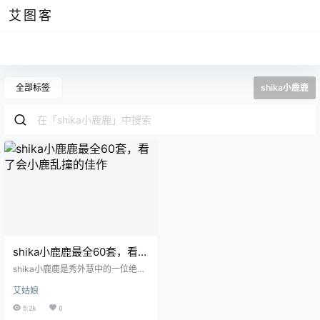
艾图客
全部标签
shika小鹿鹿
shika小鹿鹿最全60套，看了
会小鹿乱撞的佳作
shika小鹿鹿是秀外慧中的一位绝世
美女，放眼望去她那曼妙的身姿很
艾姑娘
是勾人魂魄。不同于ninja阿寨寨的
是，她的身姿显得更加翘楚动人。
5.2k
0
且看这张作品，她穿着纯白色裙子