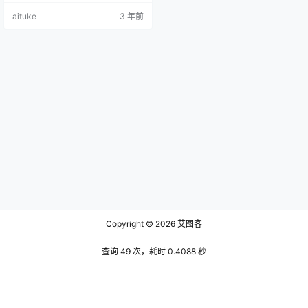
静坐在流水小溪旁地石头上，手拿
aituke
3 年前
着一颗薰衣草，眼神深情地望着右
上方，像是等一位多年不见的老同
学，等待着与他促膝长谈。他的脚
放在清水盈盈的小溪中，两手轻轻
搭在右腿上，右腿的膝盖也微微翘
了起来，在这幽静空洞的环境下，
她的肤色也显得冷白皮，显得…
Copyright © 2026
艾图客
查询 49 次，耗时 0.4088 秒