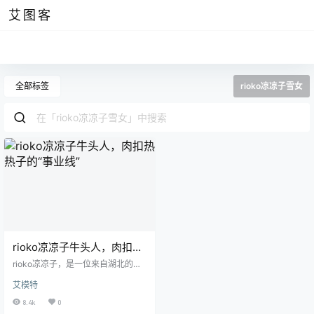
艾图客
全部标签
rioko凉凉子雪女
rioko凉凉子牛头人，肉扣热
热子的“事业线”
rioko凉凉子，是一位来自湖北的美
丽女子，在她的职业生涯里，她总
艾模特
是会以最敬业的态度对待他的工
作。不同于叉子宝宝的可爱，她彰
8.4k
0
显的更多是她的性感。 且看这一部