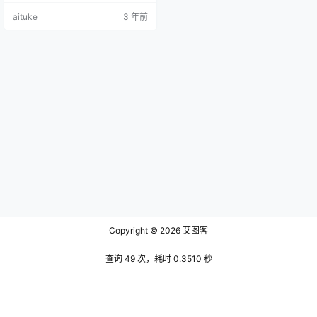
豹纹作品，我们都知道，豹子是自
aituke
3 年前
然界中凶猛的动物之一。而她完美
的把野性的呼唤表现了出来，还不
失女王的风范。这张作品的整个布
局是以黑灰色为基调的，显得古雅
端庄。她端正的坐在椅子上，椅子
是女王的样式。拉近一点看，他座
位上有一些，白色的毛毯，像是狐
狸的…
Copyright © 2026
艾图客
查询 49 次，耗时 0.3510 秒