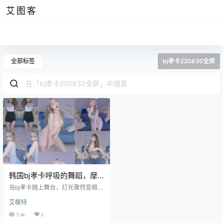
艾图客
全部标签
bj孝卡220830全屏
韩国bj孝卡呼吸的舞蹈，摩
托摇221106经典舞蹈
当bj孝卡踏上舞台，灯光骤然变暗，
只剩下几缕微弱的光线勾勒出她的
艾模特
轮廓。她的第一套舞蹈，名为“翎羽
舞”，以细腻的身体控制和流畅的动
7.4k
0
作变化著称。她的动作从脚尖开