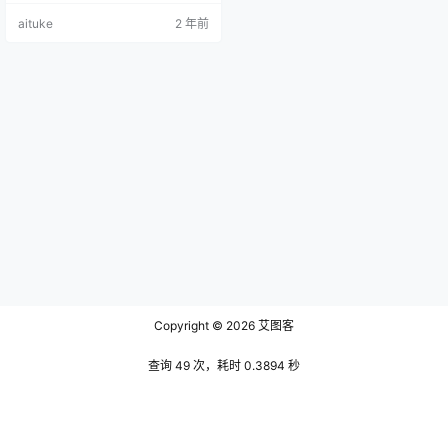
始，慢慢延展到全身，仿佛一只被
aituke
2 年前
风吹动的羽毛，既有轻微的颤动，
又带着坚定的节奏感。 文末有资源
下载地址 她的脚步轻盈而有力，每
一步仿佛都在与地板进行一次轻声
对话。她的双臂如翅般舒展，时而
快速划过空中，时而缓缓落下。那
一瞬间，她的手腕轻轻一转，指尖…
Copyright © 2026
艾图客
查询 49 次，耗时 0.3894 秒