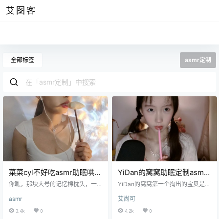
艾图客
全部标签
asmr定制
菜菜cyl不好吃asmr助眠哄睡
YiDan的窝窝助眠定制asmr
视频鉴赏
资源
你瞧，那块大号的记忆棉枕头，一
YiDan的窝窝第一个掏出的宝贝是一
看就是菜菜cyl不好吃直播间的“元老
只奶油挤花袋，这个袋子由半透明
asmr
艾尚可
级”成员。软乎乎的白色表面，就像
的硅胶制成，拿在手上颇有点软绵
是蛋糕上的奶油，又蓬松又有弹
绵的感觉，仿佛是一片柔软的云。
3.4k
0
4.2k
0
性。这玩意可不光是看着舒适，摸
袋子不算太大，装满了蓬松的奶