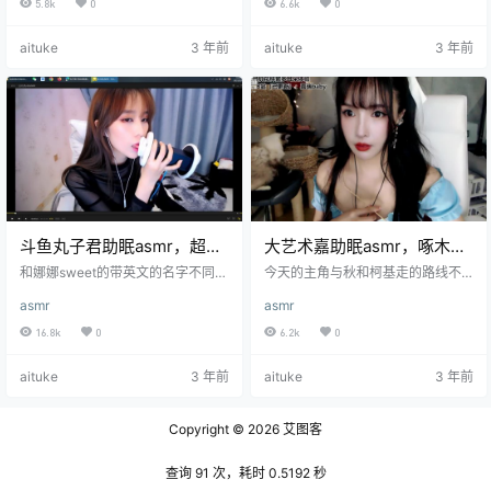
5.8k
0
6.6k
0
有致，彰显出主人的品味与精致。
像往常瘦弱身材那样只有平面上的
折扇在好H好的手中，时而翩翩起
直线和棱角，她的苗条是富有动感
aituke
3 年前
aituke
3 年前
舞，时而轻柔拂面。她仿佛化身成
和流畅感的弧线和曲线，仿佛在人
了那和风日丽的夏日微风，让人不
们眼前跳跃舞动。 但作为助眠主
禁想要靠近感受那微风的清凉和抚
播，她的声音也是温柔甜美，让人
摸那柔软的触感。好H好手捧着折扇
流连忘返。她的声音，仿佛是一股
的样子，让人不由自主地想起了那
柔和的清泉，流淌在你的耳畔，让
些曾经的古风佳人。她在舞动中散
你的心灵变得更加清澈明亮。它是
发出的优雅气质，更是让人过目难
一种神秘的魔力，能够唤起人们最
忘…
深层的感受…
斗鱼丸子君助眠asmr，超火
大艺术嘉助眠asmr，啄木鸟
私人订制视频分享
飞机定制弹舌音频分享
和娜娜sweet的带英文的名字不同，
今天的主角与秋和柯基走的路线不
丸子君的名字则朴实无华且让人倍
同，当夜色降临，大艺术嘉开始直
asmr
asmr
感亲近。点开斗鱼丸子君的直播
播，开始奏响她的ASMR时，仿佛整
间，当人们聆听着那让人心旌摇曳
个世界都静谧了下来。她的声音，
16.8k
0
6.2k
0
的ASMR声音时，随着每一丝音波在
如同一片柔软的羽毛，在人们的耳
耳畔轻轻拂过，那无法抑制的颤
畔中轻柔飘扬，令人陷入一种无比
aituke
3 年前
aituke
3 年前
栗，如沐清风般袭来。身体仿佛受
的放松和舒适。她的声音，缓缓地
到了某种神秘的力量，从头皮到脚
透过麦克风，传到听众的耳朵里，
尖，一波波酥麻的感觉源源不断地
让人仿佛置身于一个全新的世界
Copyright © 2026
艾图客
涌现。那仿佛像一股柔和的电流在
中。每一个音节都是那么的轻柔细
神经系统中流动，如此缓缓而来，
致，如同细雨纷纷，轻轻地滋润着
仿佛温柔的拥抱，却又刻骨铭心，
人们疲惫的身心，唤醒了人们沉睡
查询 91 次，耗时 0.5192 秒
难以忘怀。 每一次的呼吸，仿佛都
的内心。 她婉转动听的声音犹如一