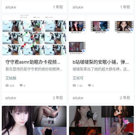
起来更是一绝。菜菜一只手轻轻压
油，但又不像真的奶油会让人担心
aituke
1 年前
aituke
1 年前
下去，指尖陷入那柔软的棉质表
弄脏手，倒是充满了假奶油的蓬松
面，缓缓地凹陷，然后慢悠悠地回
质感。袋子被挤压时会发出一阵奇
弹，带着一种“呃，没事，我还能继
妙的“噗嗤”声，轻轻柔柔的，听起来
续弹回来”的调皮劲儿。 文末有资源
像是空气从缝隙里漏了出来，但没
下载地址 她往往会用两只手，一边
有一点刺耳的味道。 文末有资源下
捏一边轻拍。你听，这种捏下去时
载地址 她轻轻握住挤花袋，指尖微
发出的“噗嗤”声，就好像踩在…
微用力，随着手掌挤压，袋子发…
守守君asmr助眠办卡视频，
b站啵啵梨的安眠小铺，弹舌
守守不吃鱼奥术魔刃赏析
助眠asmr视频
首先登场的是守守君的绝妙助眠神
啵啵梨拿出了她的超大鹅毛棒，这
器——切菜板和菜刀。瞧那切菜
东西真是不得了，比普通的羽毛棒
艾姑娘
艾尚可
板，采用上好的竹制材料，表面光
要大得多，足足有成人胳膊那么
滑如婴儿肌肤，轻轻一摸，便能感
长。羽毛的颜色像是白云一般，抓
828
0
1.3k
0
受到那种温润而坚韧的触感。切菜
在手里，感觉是柔软而又飘忽，仿
板的尺寸恰到好处，长约三十厘
佛一不留神就会随风飘走。鹅毛棒
aituke
2 年前
aituke
2 年前
米，宽约二十厘米，厚度则是刚刚
的柄部做得精致，用的是淡黄色的
好的两厘米。再看看那把菜刀，刀
竹子，摸上去有着天然木质的温暖
身闪闪发亮，握柄是用高级黑檀木
和岁月的沉淀。 文末有资源下载地
精心雕制而成，握在手中，质感沉
址 啵啵梨轻轻地用鹅毛棒在空中挥
稳，仿佛与手掌融为一体。 文末有
舞，每一次挥动，都带起一阵轻微
资源下载地址 接下来，让我们聆听
的风声，这声音在直播间里回荡，
守守君用菜刀切菜的声音。她轻轻
仿佛能将观众的心事都一扫而空。
抬起菜刀，…
在直播的…