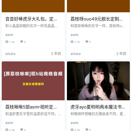
音音好棒虎牙大礼包，定制
荔枝呀ouo49元舰长定制视
音频直播回放助眠
频，不甜荔枝私人定制音频
和小晶晶软糖的名字一样亮晶晶
和荔枝啾啾的名字一样，荔枝呀ouo
的，音音好棒身上也有一样亮晶晶
资源
的名字里也有甜美的荔枝，预示着
asmr
asmr
的东西。她的耳环在灯光下闪闪发
她也如荔枝一样甜美。她用手套触
光，就像夜空中的闪亮的星星，在
摸和摩擦麦克风发出的声音是一首
1.6k
0
2.7k
0
她的脸上投下柔和的光芒。她每做
质感和感觉的交响乐，是一场真正
一个动作，精致的金属似乎都能捕
的感官盛宴，让听众着迷。每一次
aituke
3 年前
aituke
3 年前
捉并反射光线，创造出耀眼的光
触摸都像是一次温柔的抚摸，手套
彩，让人着迷。耳环的复杂设计就
的柔软皮革在麦克风光滑的金属上
像一件艺术品，每一个细节都是用
优雅地滑动。每一次摩擦，都会展
细致的手工制作的。它们就像微小
现出一层新的声音，一幅由音调和
的雕塑，曲线和角度完美平衡，执
纹理组成的丰富织锦，交织在一
行熟练。耳环上的宝石就像珍贵的
起，形成和谐的旋律。声音中有一
珍宝，每一个细微的动作都闪闪发
种温暖，一种亲密感和亲近感，让
光。这些颜色就…
人感觉听…
荔枝啾啾5部asmr视听定
虎牙ayo夏哟哟两本魔法书，
制，b站晚晚biu私人订制音
asmr安眠音频打包下载
和温舒蕾名字里的温柔舒适不同，
和晚婉吥想睡的古雅装束不同，夏
频资源
荔枝啾啾就一如既往地保持着她的
哟哟的装扮则更加耀眼和吸睛，尤
asmr
asmr
路线。她高频的舌头抽搐声令人惊
其是她的蓝色头发。她的头发是天
叹，这是一场无法解释的精湛表
堂般美丽的景象，一串蓝宝石在光
6.3k
0
4.1k
0