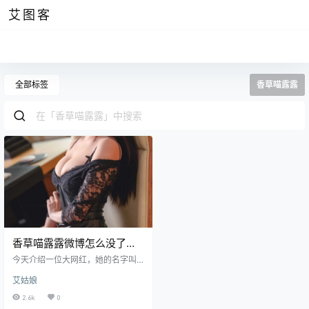
艾图客
全部标签
香草喵露露
香草喵露露微博怎么没了，
新微博叫坏露露香宝
今天介绍一位大网红，她的名字叫
香草喵露露，不过最近大号已经被
艾姑娘
大眼仔夹了，现在她的新微博叫坏
露露香宝，是一位九九后的妹子，
2.6k
0
也是一位南方人，广州一直是很前