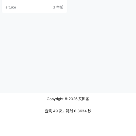
沿的城市，不管是大到国际漫展，
aituke
3 年前
还是小到私人组织的派对，都有它
自己的风情。对于她也是有自己的
想法，所以不同于沧霁桔梗的做
派，香草喵露露在她的自我风格路
上越走越远。 第一副作品便是她在
漫展中获得的大众好评，只有对她
进行了特地的写照，在一望无际的
背景下，我…
Copyright © 2026
艾图客
查询 49 次，耗时 0.3634 秒