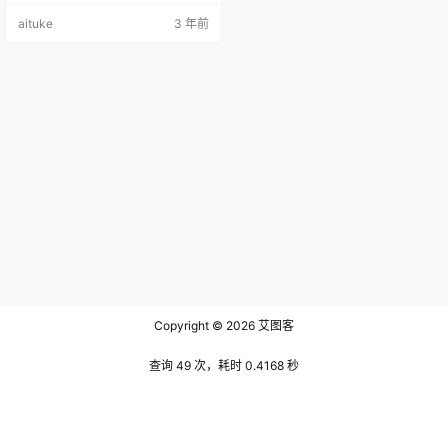
的，所以我们看着她特别年轻，也
aituke
3 年前
特别的娇小，和我们昨天介绍的韩
国Ohttomom是完全不一样的画风。
从第一副作品来说，你可以看到她
是多么的讨人喜欢，粉色的头发在
她身上魅力无限，她对着镜头自言
自语，在没有其他的灯光加持下，
她看起来是那样的完美无缺…
Copyright © 2026
艾图客
查询 49 次，耗时 0.4168 秒