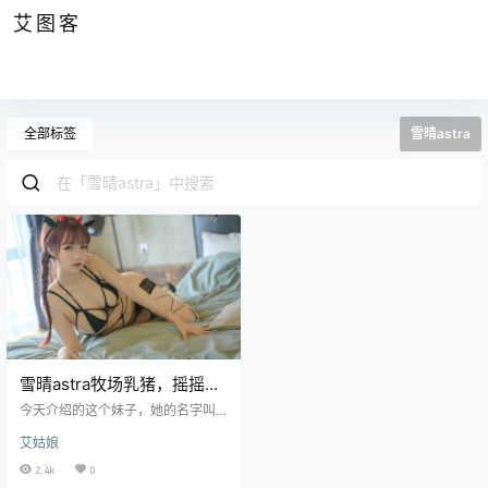
艾图客
全部标签
雪晴astra
雪晴astra牧场乳猪，摇摇欲
坠的网兜
今天介绍的这个妹子，她的名字叫
雪晴astra，听名字是不是就感觉有
艾姑娘
一种天空晴朗呢？她还有一个可爱
的曾用名，叫雪晴嘟嘟，她是一位
2.4k
0
来自湖北的妹子，是出生于00后