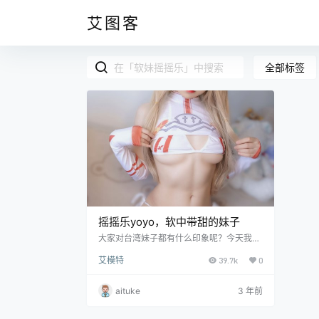
艾图客
全部标签
摇摇乐yoyo，软中带甜的妹子
大家对台湾妹子都有什么印象呢？今天我们
来介绍一下软妹摇摇乐这位台湾妹子，她是
艾模特
39.7k
0
属于典型的软妹子，与上期的韶陌陌相比，
她是软中带甜的妹子。同时她也是非常宠粉
的一个人，对于大多数粉丝的要求都一应俱
aituke
3 年前
全，这也让她迅速的涨粉。她的风格作品都
是差不多类似的。 首先看第一张，我们看不
到背景或者其他的什么东西，整个画面她的