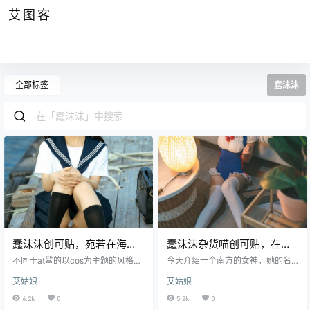
艾图客
全部标签
蠢沫沫
蠢沫沫创可贴，宛若在海风
蠢沫沫杂货喵创可贴，在野
上漫步
餐日身穿格子裙漫步
不同于at鲨的以cos为主题的风格，
今天介绍一个南方的女神，她的名
蠢沫沫更多的是寻找不同主题的背
字叫蠢沫沫，她来自于南方的上
艾姑娘
艾姑娘
景来进行创作。点开她的照片，就
海，那是一个美女云集的城市，同
知道蠢沫沫是一个让人无法抗拒的
时它的外号叫做魔都。她最擅长的
6.2k
0
5.2k
0
名字，她的容貌宛若春花般娇艳，
是绝美游戏角色的复刻，同时在网