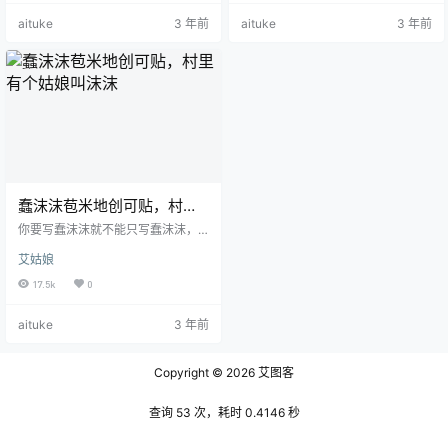
眉眼如画，娇小玲珑的身材让人忍
络上拥有较高的人气，能与之匹敌
aituke
3 年前
aituke
3 年前
不住想要保护。她的脸蛋圆润而可
的便是二佐Nisa，她也拥有着许多
爱，皮肤细腻如同婴儿，如此纯真
可圈可点的地方，比如她的作品给
的容颜仿佛可以洗涤人心中的尘
我的感觉也是非常的惊艳。 首先来
埃。她的眼睛大而灵动，瞳孔宛如
看她的第一副名叫格子裙作品，只
清晨的蒙霭，温柔而慵懒。眉毛修
见她化身校园中的元气女孩，在网
长而匀称，弯弯如柳叶，柔和中带
球场外轻轻的踮起脚尖向里面看
着一份俏皮。唇红齿白，嘴角微
着，那青春女神的样子令你心动，
翘，不经…
在网球场…
蠢沫沫苞米地创可贴，村里
有个姑娘叫沫沫
你要写蠢沫沫就不能只写蠢沫沫，
你要写她的黄豆粉，要写她的苞米
艾姑娘
地的故事，要写她的叫兽的恶作
剧，写她的一曲霓裳。 蠢沫沫是一
17.5k
0
个非常可爱的女孩子，喜欢拍各种
不同风格的照片，在这张苞米地的
aituke
3 年前
故事中，这张是实景拍摄，在玉米
的田地里，一名农村姑娘走在苞米
地的小道上，突然驻足在玉米小道
Copyright © 2026
艾图客
上沐浴阳光，从远处看是一片绿色
的玉米叶子，绿色象征着丰收，象
征着希望，蠢沫沫站在这希望的田
查询 53 次，耗时 0.4146 秒
野上，用手轻轻压着草帽子。 从下
往上看，…