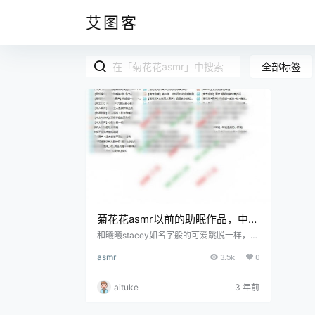
艾图客
全部标签
菊花花asmr以前的助眠作品，中文
立体同人音声音频
和曦曦stacey如名字般的可爱跳脱一样，菊
花花asmr也是欢快的风格。她的服装让人眼
asmr
3.5k
0
前一亮，是童话故事中女巫的完美化身，帽
子是尖的，饰有闪亮的黑色缎带，而她的裙
子是深紫色的，像一个迷人的咒语一样在她
aituke
3 年前
周围流动和层叠。布料在灯光下闪闪发光，
仿佛撒上了精灵般的灰尘，每一处褶皱和褶
皱似乎都在低声念着古老的咒语。 她的妆容