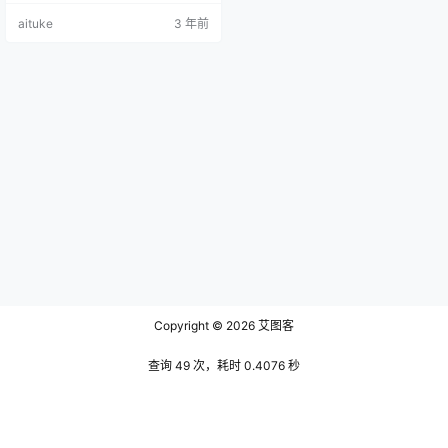
茸茸的抓挠时，细腻的毛皮纤维与
aituke
3 年前
皮肤柔软地交织在一起，创造出亲
密而感性的联系。毛皮纤维的温和
压力和细微摩擦和谐配合，按摩皮
肤，缓解内心深处的紧张。这种感
觉是如此深刻，以至于它似乎点燃
了身体的每一根神经，让人感到神
清气爽。毛茸茸的刮擦声也令人难
以置信地…
Copyright © 2026
艾图客
查询 49 次，耗时 0.4076 秒