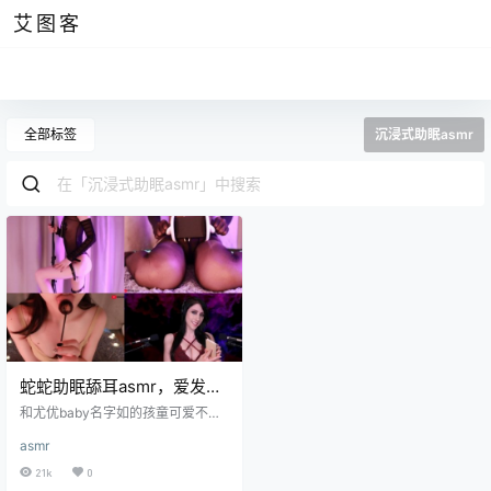
艾图客
全部标签
沉浸式助眠asmr
蛇蛇助眠舔耳asmr，爱发电
哄睡口腔音视频
和尤优baby名字如的孩童可爱不
同，蛇蛇助眠正在轻轻地抓挠，声
asmr
音好似一千根毛茸茸的羽毛的温柔
抚摸。柔软蓬松的毛皮紧贴皮肤的
21k
0
感觉纯粹是狂喜，当人们沉迷于毛