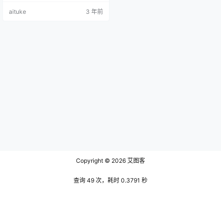
色，天空的蓝色与海上的蓝色相互
aituke
3 年前
映衬，蓝色，浩瀚星空，也是，无
垠的海洋。 水淼aqua扮演过很多的
原声角色，譬如甘雨，申鹤，雷电
将军，也不乏一些知名动漫的角
色，如小林家的龙女仆。首先看甘
雨这一套，我认为是她非常经典的
一个装扮，原神的角色甘雨整个是
以紫…
Copyright © 2026
艾图客
查询 49 次，耗时 0.3791 秒