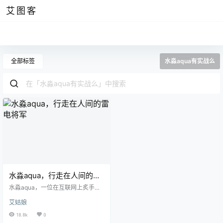
艾图客
全部标签
水淼aqua有实战么
水淼aqua，行走在人间的雷
电将军
水淼aqua，一位在互联网上炙手可
热的二次元博主。正如某位哲人所
艾姑娘
说的那样，如果说生命中有许多颜
色每种颜色都代表着不同的人。如
18.8k
0
果水淼有颜色，那么它一定是蓝