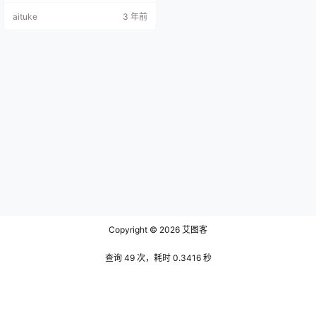
一个是代表着欧美范，西方人都是
aituke
3 年前
比较开放的，所以sayathefox也不
例外，在她的作品中都是画风非常
大胆的。 首先来看她的第一幅作
品，只见她穿一身白色的裙子，背
靠着一扇格子窗，神情娇羞的的动
作让她看起来有些腼腆，这种作品
的角度是以仰视来拍摄…
Copyright © 2026
艾图客
查询 49 次，耗时 0.3416 秒