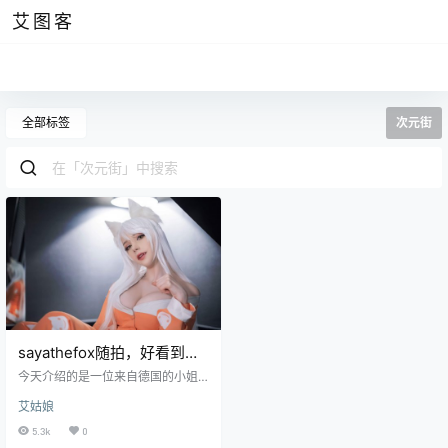
艾图客
全部标签
次元街
sayathefox随拍，好看到没
边的欧洲精灵
今天介绍的是一位来自德国的小姐
姐，她的名字叫sayathefox，这个
艾姑娘
名字看起来特别妩媚呢，与如月灰
相比的话，她们的气质是完全不同
5.3k
0
的，一个是带有中国范儿的，而另