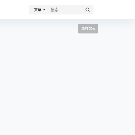
文章
果咩酱w