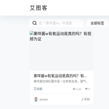
艾图客
全部标签
果咩酱w有氧运动是真的吗？有视
频为证
果咩酱在网红圈中是一位有氧女孩，御气飘
飘的她在每个瞬间都显得格外耀眼。不同于
艾姑娘
2.4k
0
上期的眼酱大魔王，她的脸更具辨识度。在
每一个不繁忙的岁月里，她都有在构思新作
品的拍摄角度和质感。 在《有氧运动》作品
aituke
3 年前
中，她坐在床边盯着镜头好像在深情的问候
着你，背景是居家的日常场景，你可以看到
装衣服的橱柜和灰色的地板，拉近点看，她