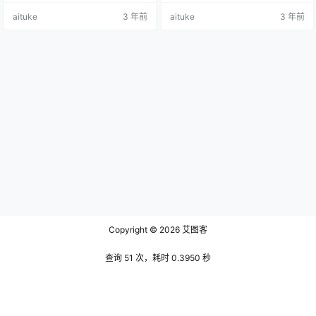
生命力，让她成为了人群中最引人
姬，就像大上海时期的舞厅主唱，
aituke
3 年前
aituke
3 年前
注目的存在。她的外表简直是无可
她总是站在c位的人，好像舞台就是
挑剔。她的头发如同一束闪亮的阳
为她而准备的，可谓红极一时，细
光，波浪般的卷发随着她的步伐轻
看这张作品，背景是红色喜庆的窗
盈摇曳。她的妆容精致，明亮的眼
帘，显得很红火，帘子前面是一串
影使得她的眼睛更加明亮有神，粉
串白色的珠子竖立着，顶上是类似
色的唇彩则让她的双唇看起来柔软
玫瑰的卷卷的花蕊一样的装饰，更
饱满。她身材高挑修长，穿着那件
多一些典雅。在珠子前面还有些类
红色毛衣让…
似门…
Copyright © 2026
艾图客
查询 51 次，耗时 0.3950 秒