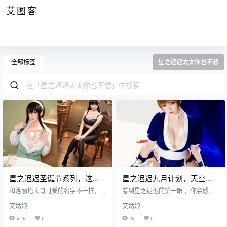
艾图客
全部标签
星之迟迟太太你也不想
星之迟迟圣诞节系列，这样
星之迟迟九月计划，天空中
的约尔你们喜欢吗
最亮的星
和洛丽塔大哥可爱的名字不一样，
看到星之迟迟的第一眼 ，你会感叹
今天的主角的名字充满了梦幻，她
世间为什么会有如此风华绝代的美
艾姑娘
艾姑娘
叫做星之迟迟。当她出现在人群中
女。不同于神楽坂真冬的是她的身
时，人们都会被她那火红色的毛衣
材显得更加爆满。 从这张作品中可
4.1k
0
2k
0
所吸引。那件毛衣仿佛有着自己的
以看到星之迟迟是一名当红的女歌