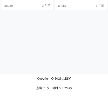
生命力，让她成为了人群中最引人
姬，就像大上海时期的舞厅主唱，
aituke
3 年前
aituke
3 年前
注目的存在。她的外表简直是无可
她总是站在c位的人，好像舞台就是
挑剔。她的头发如同一束闪亮的阳
为她而准备的，可谓红极一时，细
光，波浪般的卷发随着她的步伐轻
看这张作品，背景是红色喜庆的窗
盈摇曳。她的妆容精致，明亮的眼
帘，显得很红火，帘子前面是一串
影使得她的眼睛更加明亮有神，粉
串白色的珠子竖立着，顶上是类似
色的唇彩则让她的双唇看起来柔软
玫瑰的卷卷的花蕊一样的装饰，更
饱满。她身材高挑修长，穿着那件
多一些典雅。在珠子前面还有些类
红色毛衣让…
似门…
Copyright © 2026
艾图客
查询 51 次，耗时 0.3529 秒