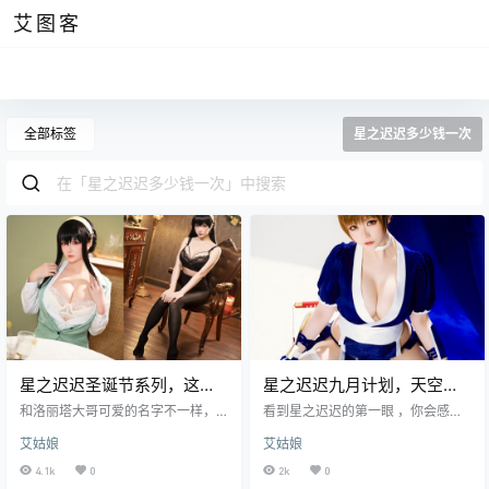
艾图客
全部标签
星之迟迟多少钱一次
星之迟迟圣诞节系列，这样
星之迟迟九月计划，天空中
的约尔你们喜欢吗
最亮的星
和洛丽塔大哥可爱的名字不一样，
看到星之迟迟的第一眼 ，你会感叹
今天的主角的名字充满了梦幻，她
世间为什么会有如此风华绝代的美
艾姑娘
艾姑娘
叫做星之迟迟。当她出现在人群中
女。不同于神楽坂真冬的是她的身
时，人们都会被她那火红色的毛衣
材显得更加爆满。 从这张作品中可
4.1k
0
2k
0
所吸引。那件毛衣仿佛有着自己的
以看到星之迟迟是一名当红的女歌