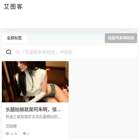
艾图客
全部标签
就是阿朱啊视频
长腿姑娘就是阿朱啊，很期
待她的微密圈系列图片
和迷之呆梨喜欢古风礼服相似的
是，就是阿朱啊也喜欢礼服，不过
艾姑娘
她更喜欢现代礼服。当你看到那个
穿着红色礼服的可爱女生时，仿佛
16.7k
0
整个世界都被她吸引住了。她的红