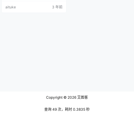
色礼服轻盈地拂动，如同一朵盛开
aituke
3 年前
的玫瑰花，吸引着每一个人的目
光。她的身材窈窕玲珑，若隐若现
地展现着她的优美曲线。她的脸上
洋溢着灿烂的微笑，她的眼睛闪烁
着明亮的光芒，像是两颗闪耀的星
星。那双眼睛透露出一种纯真的感
觉，让人感到无比温暖。她的头发
用发夹固定在一…
Copyright © 2026
艾图客
查询 49 次，耗时 0.3835 秒