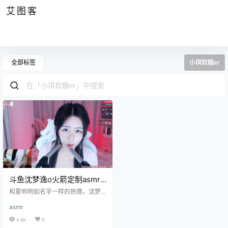
艾图客
全部标签
小琪软糖er
斗鱼沈梦逸o火箭定制asmr
助眠，小琪软糖er飞机开箱
和夏哟哟如名字一样的热情，沈梦
视频
逸的直播也引人入胜。这颗引人注
asmr
目的痣栖息在她的外眼角，它的圆
形完美对称，边缘光滑均匀，。它
6.6k
0
的表面装饰着精致的眉毛，增加了