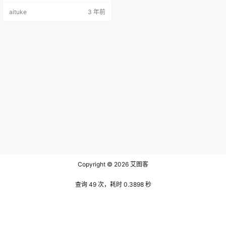
它迷人的吸引力。痣的颜色是一种
aituke
3 年前
深而有光泽的棕色，带有淡淡的微
红色，给人一种温暖而诱人的感
觉。它在眼角的位置很有策略性，
因为它将观看者的目光吸引到她的
眼睛上，眼睛闪烁着内心的光芒，
只有痣自己迷人的美才能与之相匹
配。 沈梦逸是一个空灵的美女，一
个名副其实…
Copyright © 2026
艾图客
查询 49 次，耗时 0.3898 秒