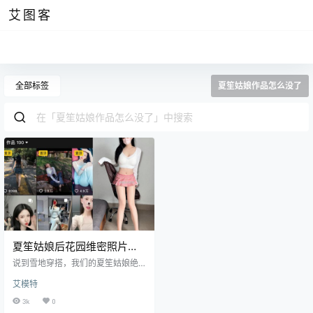
艾图客
全部标签
夏笙姑娘作品怎么没了
夏笙姑娘后花园维密照片，
小夏耶耶微博禹城瓜作品
说到雪地穿搭，我们的夏笙姑娘绝
对会让你惊喜连连。她的风格就像
艾模特
一杯热腾腾的巧克力——温暖、甜
美，让人心头一暖。今天，咱们来
3k
0
看看她是如何在冰天雪地中依然保