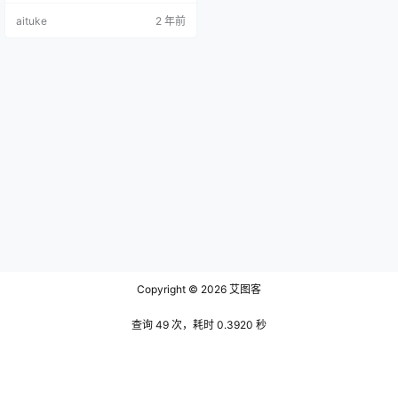
持那份迷人的魅力。 文末有资源下
aituke
2 年前
载地址 雪地漫步，粉红泡泡装 想象
一下，漫天飞雪，白茫茫一片如同
童话世界。夏笙姑娘和火龙果羊一
样在雪地里，简直就像一位美丽的
雪中精灵。她身穿一件粉嫩的羽绒
服，仿佛草莓奶昔一样，甜美又温
暖。这羽绒服是大翻领设计，领子
上的…
Copyright © 2026
艾图客
查询 49 次，耗时 0.3920 秒