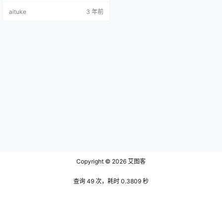
沿的城市，不管是大到国际漫展，
aituke
3 年前
还是小到私人组织的派对，都有它
自己的风情。对于她也是有自己的
想法，所以不同于沧霁桔梗的做
派，香草喵露露在她的自我风格路
上越走越远。 第一副作品便是她在
漫展中获得的大众好评，只有对她
进行了特地的写照，在一望无际的
背景下，我…
Copyright © 2026
艾图客
查询 49 次，耗时 0.3809 秒