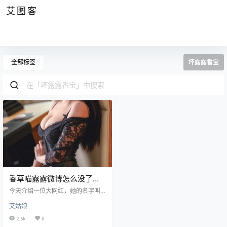
艾图客
全部标签
坏露露香宝
香草喵露露微博怎么没了，
新微博叫坏露露香宝
今天介绍一位大网红，她的名字叫
香草喵露露，不过最近大号已经被
艾姑娘
大眼仔夹了，现在她的新微博叫坏
露露香宝，是一位九九后的妹子，
2.6k
0
也是一位南方人，广州一直是很前