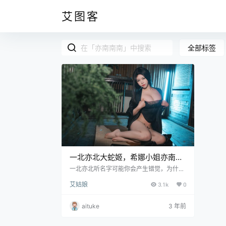
艾图客
全部标签
一北亦北大蛇姬，希娜小姐亦南南
南
一北亦北听名字可能你会产生错觉，为什么
她会起这样一个名字呢，或许是因为她是一
艾姑娘
3.1k
0
个北方人吗，当然不是，正是因为这样，她
的名字才更加让人考究，因为是一个南方
人，所以起一个比较有反差的名字，与nya
aituke
3 年前
ko喵子一样，都是南方姑娘，不过目前因为
大号被封禁的缘故，亦南南南是她的新微博
账号的昵称。平时的话一北是不喜欢线下约