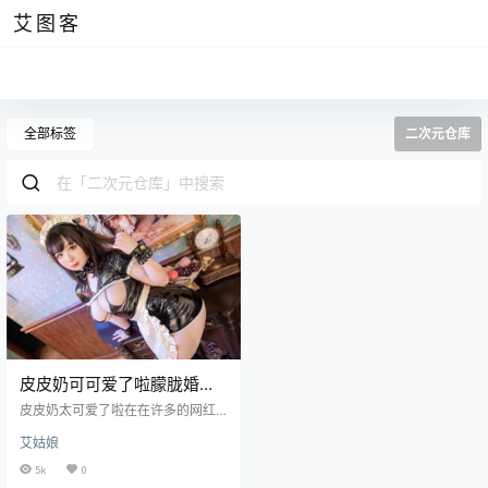
艾图客
全部标签
二次元仓库
皮皮奶可可爱了啦朦胧婚
纱，来自南半球的万圣节幽
皮皮奶太可爱了啦在在许多的网红
灵
博主中，她的气质是数一数二的，
艾姑娘
丰腴的身材，精致的脸蛋，在她的
身上突出的美轮美奂，不同于尤猫
5k
0
醒醒的大胆穿搭风格，她是属于那