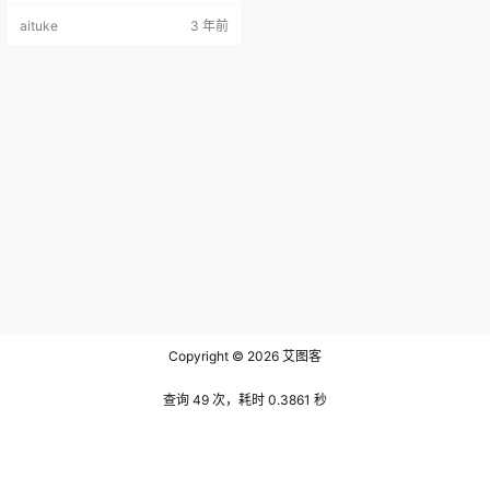
种带点御的风格，她作品中的色
aituke
3 年前
调，大多都是黑色氛围居多。 首先
看她的第一个作品，有点跳拉丁舞
的感觉，她单膝跪在地上，整个身
体看起来非常光滑，这副作品是以
仰视的角度来拍她的所以看起来她
有一种女王般的感觉，整个背景氛
围看起来也十分静谧，因为是比较
黑暗的，所…
Copyright © 2026
艾图客
查询 49 次，耗时 0.3861 秒