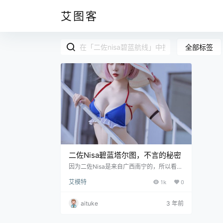
艾图客
全部标签
二佐Nisa碧蓝塔尔图，不言的秘密
因为二佐Nisa是来自广西南宁的，所以看她
的外表看起来非常白净，这是南方妹子的共
艾模特
1k
0
同特点。与周叽是可爱兔兔有着相同的特点
是她们都继承了南方姑娘的优点，所以说话
也都是十分温柔。 我们可以来看她的第一副
aituke
3 年前
作品，只见她身穿一身休闲装站在旷无人烟
的原野中，背景是那样的青色，充满着盎然
生机，仔细看的话，你会看到一望无际的蓝