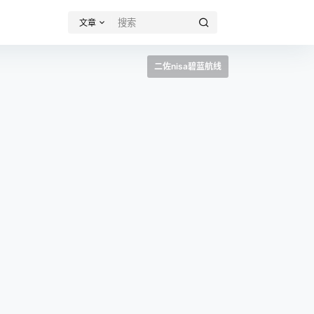
文章
二佐nisa碧蓝航线