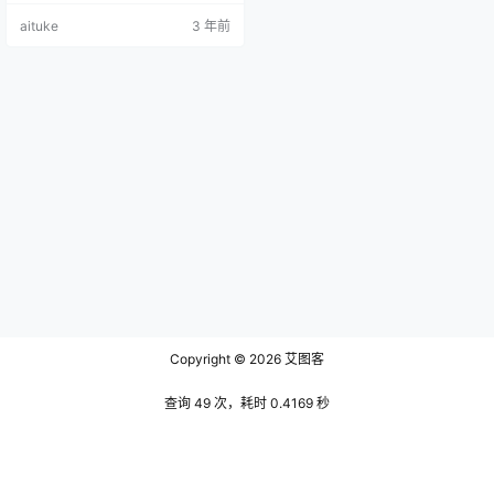
不同，她给人的感觉总是那样亲
aituke
3 年前
切，其次的是她作品的质量也是非
常的棒。 首先来看她的第一副作
品，这张作品有些像蠢萌的小奶
猫，只见她身穿一身白色的裙子，
氛围的柔光照射在她身上，让她看
起来更加知性迷人，由上向下看，
只看到她的内搭穿着一席碎花裙，
在上面是一…
Copyright © 2026
艾图客
查询 49 次，耗时 0.4169 秒