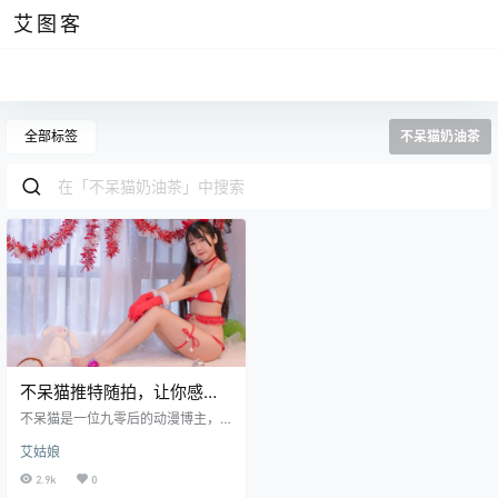
艾图客
全部标签
不呆猫奶油茶
不呆猫推特随拍，让你感受
不一样的圣诞节
不呆猫是一位九零后的动漫博主，
跟我一样大，从她的名字可以看出
艾姑娘
来她是非常喜欢猫咪的，你对她的
第一印象会感到她是一个奶萌奶萌
2.9k
0
的小奶猫，她与Kaya萱的风格迥然