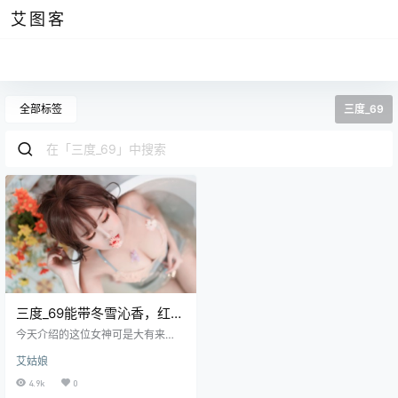
艾图客
全部标签
三度_69
三度_69能带冬雪沁香，红嫁
衣和蓝睡裙最惊艳
今天介绍的这位女神可是大有来
头，她是网红圈中一鸣惊人的博
艾姑娘
主，她的名字叫三度69，是一位来
自于杭州的南方妹子，同时她也是9
4.9k
0
0后的。不同于jang joo的韩风风