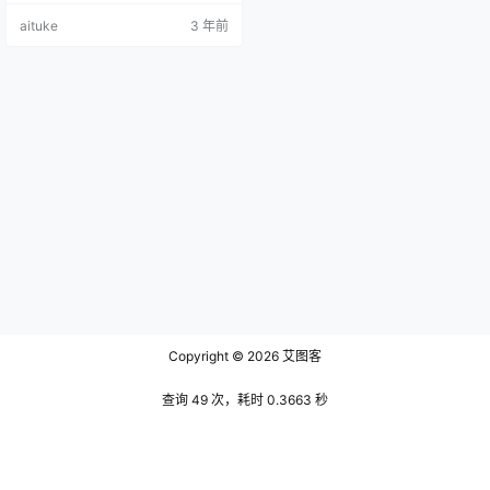
格，她的气质显得丰腴又妩媚，就
aituke
3 年前
像古人杨贵妃那样阿娜多姿。她本
人也是非常喜欢二次元，扮演了许
多动漫人物的作品，但她最爱的还
是水手服，也是一个很向往日系风
的女孩。 首先看她的第一个作品，
你只见她端坐在一个石板上，身上
穿着一身黑白色的连衣裙，她的坐…
Copyright © 2026
艾图客
查询 49 次，耗时 0.3663 秒