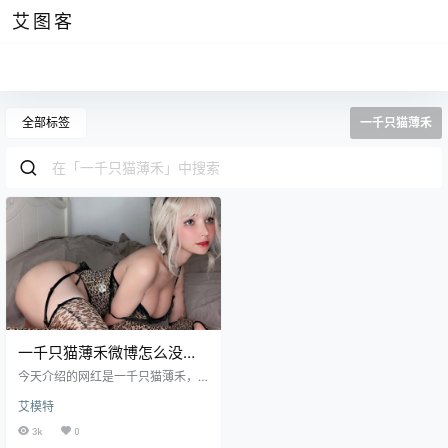
艾图客
全部标签
一千只猫薄禾
一千只猫薄禾微博怎么没
了，还好她的图集我都收藏
今天介绍的网红是一千只猫薄禾，
了
她的理想是摆烂主义，跟现在得年
艾模特
轻人观念差不多，但是她对工作的
态度是兢兢业业的，与uyuy的敬业
3k
0
成度不相上下，可以说她们的业务